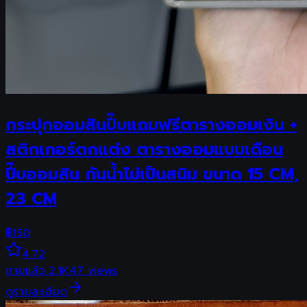
กระปุกออมสินปี๊บแถมฟรีตารางออมเงิน +
สติกเกอร์ตกแต่ง ตารางออมแบบเดือน
ปี๊บออมสิน กันน้ำไม่เป็นสนิม ขนาด 15 CM,
23 CM
฿
150
4.72
ขายแล้ว
2.1K
47
views
ดูรายละเอียด