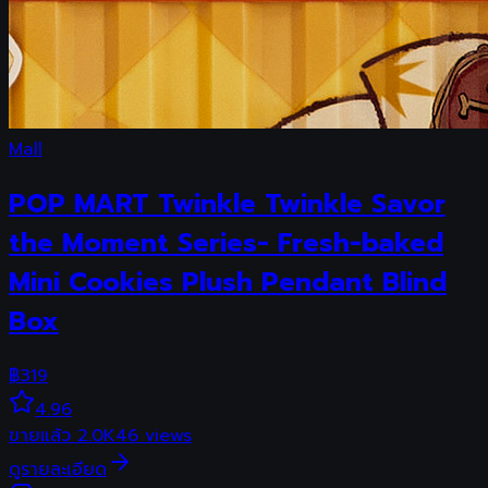
Mall
POP MART Twinkle Twinkle Savor
the Moment Series- Fresh-baked
Mini Cookies Plush Pendant Blind
Box
฿
319
4.96
ขายแล้ว
2.0K
46
views
ดูรายละเอียด