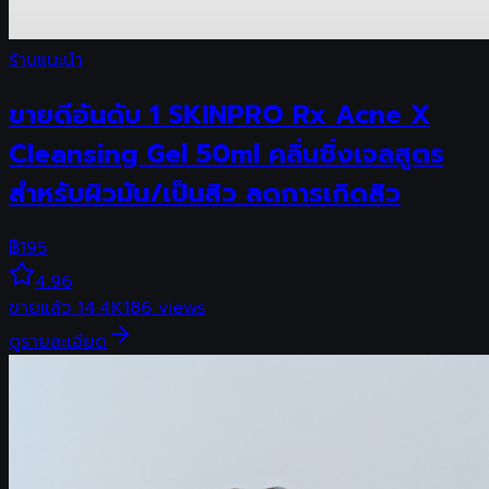
ร้านแนะนำ
ขายดีอันดับ 1 SKINPRO Rx Acne X
Cleansing Gel 50ml คลิ่นซิ่งเจลสูตร
สำหรับผิวมัน/เป็นสิว ลดการเกิดสิว
฿
195
4.96
ขายแล้ว
14.4K
186
views
ดูรายละเอียด