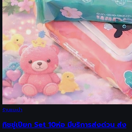
ร้านแนะนำ
ทิชชู่เปียก Set 10ห่อ มีบริการส่งด่วน ส่ง