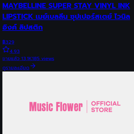
MAYBELLINE SUPER STAY VINYL INK
LIPSTICK เมย์เบลลีน ซุปเปอร์สเตย์ ไวนิล
อิงค์ ลิปสติก
฿
329
4.93
ขายแล้ว
13.1K
185
views
ดูรายละเอียด