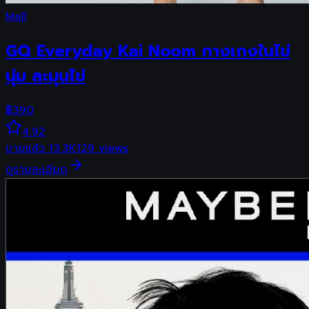
Mall
GQ Everyday Kai Noom กางเกงในไข่
นุ่ม ละมุนไข่
฿
390
4.92
ขายแล้ว
13.3K
129
views
ดูรายละเอียด