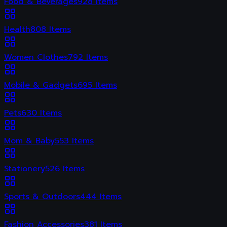
Food & Beverages
928
Items
Health
808
Items
Women Clothes
792
Items
Mobile & Gadgets
695
Items
Pets
630
Items
Mom & Baby
553
Items
Stationery
526
Items
Sports & Outdoors
444
Items
Fashion Accessories
381
Items