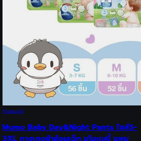
ร้านแนะนำ
Mumo Baby Day&Night Pants ไซส์S-
3XL กางเกงผ้าอ้อมเด็ก มูโมะเบบี้ แพม