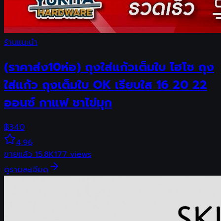
ร้านแนะนำ
(ราคาส่ง10ห่อ) ถุงใส่แก้วเต็มใบ ไฮโซ ถุง
ใส่แก้ว ถุงเต็มใบ OK เรียบใส 16 20 22
ออนซ์ กาแฟ ชาไข่มุก
฿
340
4.96
ขายแล้ว
15.8K
177
views
ดูรายละเอียด