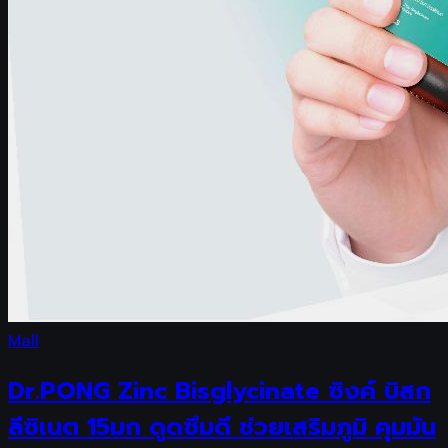
Mall
Dr.PONG Zinc Bisglycinate ซิงค์ บิสก
ลีซิเนต 15มก ดูดซึมดี ช่วยเสริมภูมิ คุมมัน