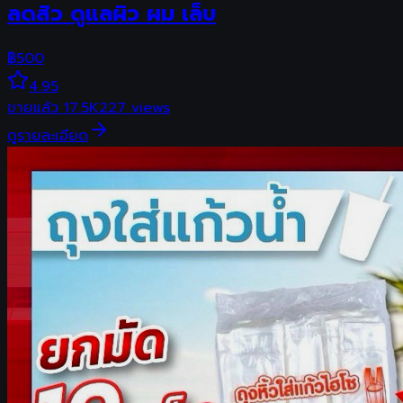
ลดสิว ดูแลผิว ผม เล็บ
฿
500
4.95
ขายแล้ว
17.5K
227
views
ดูรายละเอียด