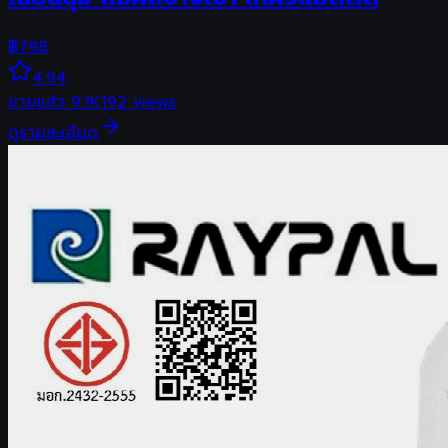
฿
798
4.94
ขายแล้ว
9.1K
192
views
ดูรายละเอียด