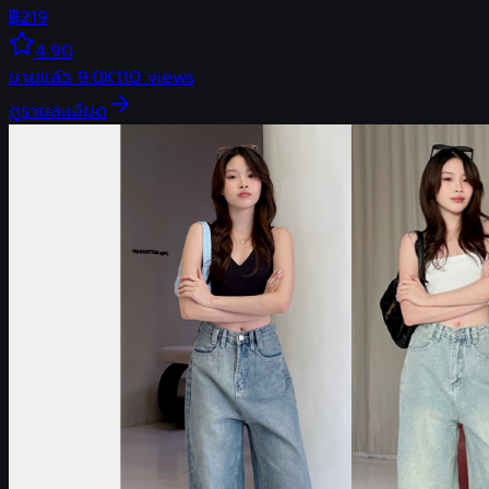
฿
219
4.90
ขายแล้ว
9.0K
110
views
ดูรายละเอียด