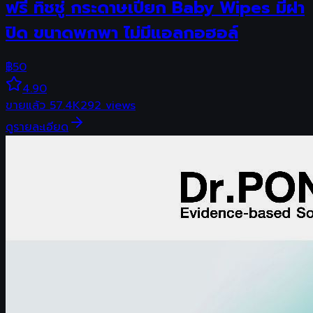
ฟรี ทิชชู่ กระดาษเปียก Baby Wipes มีฝา
ปิด ขนาดพกพา ไม่มีแอลกอฮอล์
฿
50
4.90
ขายแล้ว
57.4K
292
views
ดูรายละเอียด