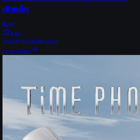
เพิสเด็ก
฿
219
4.94
ขายแล้ว
10.0K
138
views
ดูรายละเอียด