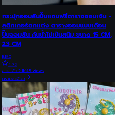
กระปุกออมสินปี๊บแถมฟรีตารางออมเงิน +
สติกเกอร์ตกแต่ง ตารางออมแบบเดือน
ปี๊บออมสิน กันน้ำไม่เป็นสนิม ขนาด 15 CM,
23 CM
฿
150
4.72
ขายแล้ว
2.1K
45
views
ดูรายละเอียด