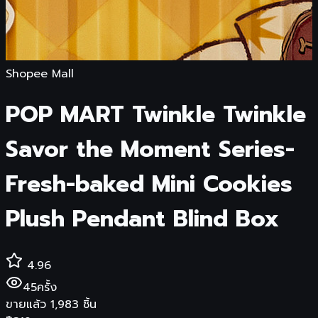
Shopee Mall
POP MART Twinkle Twinkle
Savor the Moment Series-
Fresh-baked Mini Cookies
Plush Pendant Blind Box
4.96
45
ครั้ง
ขายแล้ว
1,983
ชิ้น