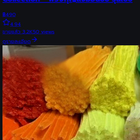
฿
490
4.94
ขายแล้ว
3.2K
50
views
ดูรายละเอียด