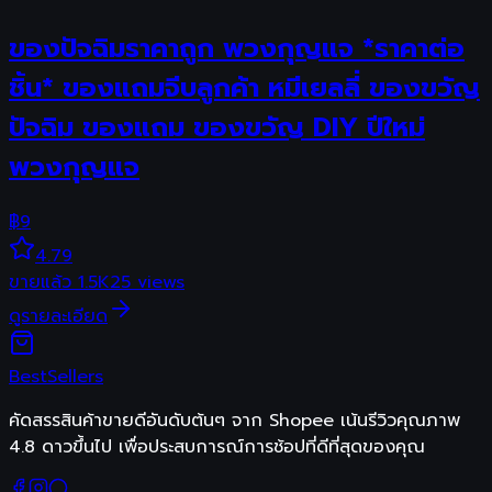
ของปัจฉิมราคาถูก พวงกุญแจ *ราคาต่อ
ชิ้น* ของแถมจีบลูกค้า หมีเยลลี่ ของขวัญ
ปัจฉิม ของแถม ของขวัญ DIY ปีใหม่
พวงกุญแจ
฿
9
4.79
ขายแล้ว
1.5K
25
views
ดูรายละเอียด
Best
Sellers
คัดสรรสินค้าขายดีอันดับต้นๆ จาก Shopee เน้นรีวิวคุณภาพ
4.8 ดาวขึ้นไป เพื่อประสบการณ์การช้อปที่ดีที่สุดของคุณ