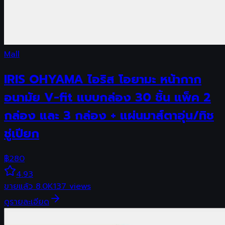
Mall
IRIS OHYAMA ไอริส โอยามะ หน้ากาก
อนามัย V-fit แบบกล่อง 30 ชิ้น แพ็ค 2
กล่อง และ 3 กล่อง + แผ่นมาส์ตาอุ่น/ทิช
ชู่เปียก
฿
280
4.93
ขายแล้ว
8.0K
137
views
ดูรายละเอียด