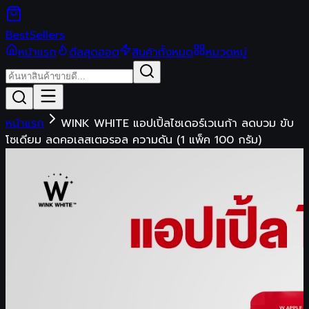
Best
Sellers
หน้าแรก
ดีลสุดฮอต
สินค้าทั้งหมด
หมวดหมู่
หน้าแรก
WINK WHITE แอปเปิ้ลไซเดอร์เวเนก้า ลดบวม ขับ
โซเดียม ลดคอเลสเตอรอล ความดัน (1 แพ็ค 100 กรัม)