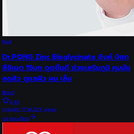
Mall
Dr.PONG Zinc Bisglycinate ซิงค์ บิสก
ลีซิเนต 15มก ดูดซึมดี ช่วยเสริมภูมิ คุมมัน
ลดสิว ดูแลผิว ผม เล็บ
฿
500
4.95
ขายแล้ว
17.5K
229
views
ดูรายละเอียด