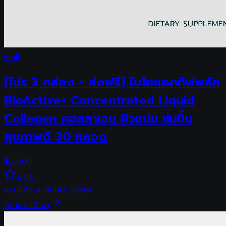
Mall
[โปร 3 กล่อง + ส่งฟรี] ไบโอแอคทีฟพลัส
BioActive+ Concentrated Liquid
Collagen คอลลาเจน ผิวแน่น ชุ่มขื้น
สุขภาพดี 30 หลอด
฿
3,600
4.95
ขายแล้ว
8.0K
142
views
ดูรายละเอียด