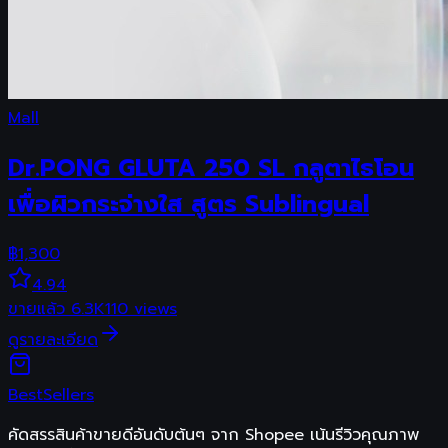
Mall
Dr.PONG GLUTA 250 SL กลูตาไธโอน
เพื่อผิวกระจ่างใส สูตร Sublingual
฿
1,300
4.94
ขายแล้ว
6.3K
110
views
ดูรายละเอียด
Best
Sellers
คัดสรรสินค้าขายดีอันดับต้นๆ จาก Shopee เน้นรีวิวคุณภาพ