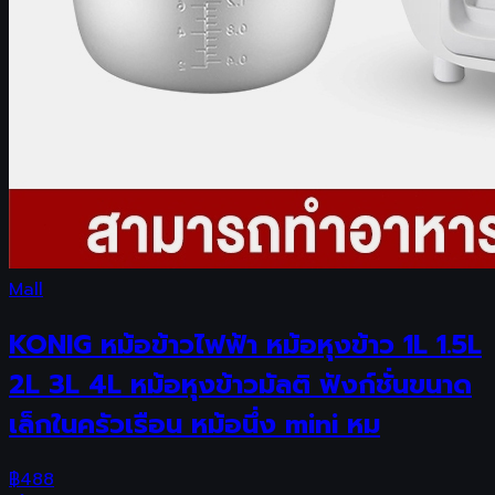
Mall
KONIG หม้อข้าวไฟฟ้า หม้อหุงข้าว 1L 1.5L
2L 3L 4L หม้อหุงข้าวมัลติ ฟังก์ชั่นขนาด
เล็กในครัวเรือน หม้อนึ่ง mini หม
฿
488