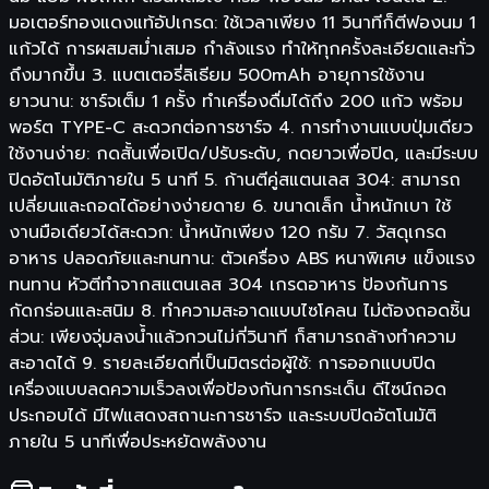
มอเตอร์ทองแดงแท้อัปเกรด: ใช้เวลาเพียง 11 วินาทีก็ตีฟองนม 1
แก้วได้ การผสมสม่ำเสมอ กำลังแรง ทำให้ทุกครั้งละเอียดและทั่ว
ถึงมากขึ้น 3. แบตเตอรี่ลิเธียม 500mAh อายุการใช้งาน
ยาวนาน: ชาร์จเต็ม 1 ครั้ง ทำเครื่องดื่มได้ถึง 200 แก้ว พร้อม
พอร์ต TYPE-C สะดวกต่อการชาร์จ 4. การทำงานแบบปุ่มเดียว
ใช้งานง่าย: กดสั้นเพื่อเปิด/ปรับระดับ, กดยาวเพื่อปิด, และมีระบบ
ปิดอัตโนมัติภายใน 5 นาที 5. ก้านตีคู่สแตนเลส 304: สามารถ
เปลี่ยนและถอดได้อย่างง่ายดาย 6. ขนาดเล็ก น้ำหนักเบา ใช้
งานมือเดียวได้สะดวก: น้ำหนักเพียง 120 กรัม 7. วัสดุเกรด
อาหาร ปลอดภัยและทนทาน: ตัวเครื่อง ABS หนาพิเศษ แข็งแรง
ทนทาน หัวตีทำจากสแตนเลส 304 เกรดอาหาร ป้องกันการ
กัดกร่อนและสนิม 8. ทำความสะอาดแบบไซโคลน ไม่ต้องถอดชิ้น
ส่วน: เพียงจุ่มลงน้ำแล้วกวนไม่กี่วินาที ก็สามารถล้างทำความ
สะอาดได้ 9. รายละเอียดที่เป็นมิตรต่อผู้ใช้: การออกแบบปิด
เครื่องแบบลดความเร็วลงเพื่อป้องกันการกระเด็น ดีไซน์ถอด
ประกอบได้ มีไฟแสดงสถานะการชาร์จ และระบบปิดอัตโนมัติ
ภายใน 5 นาทีเพื่อประหยัดพลังงาน