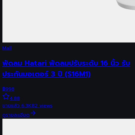
Mall
พัดลม Hatari พัดลมปรับระดับ 16 นิ้ว รับ
ประกันมอเตอร์ 3 ปี (S16M1)
฿
998
4.88
ขายแล้ว
6.3K
82
views
ดูรายละเอียด