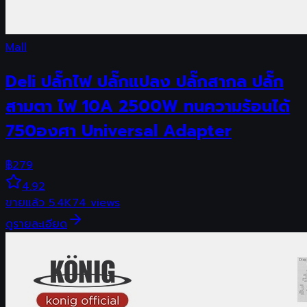
Mall
Deli ปลั๊กไฟ ปลั๊กแปลง ปลั๊กสากล ปลั๊ก
สามตา ไฟ 10A 2500W ทนความร้อนได้
750องศา Universal Adapter
฿
279
4.92
ขายแล้ว
5.4K
74
views
ดูรายละเอียด