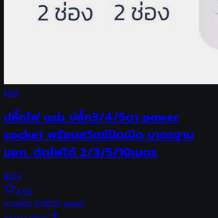
Mall
ปลั๊กไฟ usb ปลั๊ก3/4/5ตา power
socket พร้อมสวิตช์ปิดเปิด มาตรฐาน
มอก. ตัดไฟได้ 2/3/5/10เมตร
฿
219
4.90
ขายแล้ว
9.0K
111
views