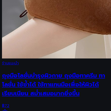
ร้านแนะนำ
ถุงมือโลชั่นบำรุงผิวกาย ถุงมือทาครีม ทา
โลชั่น ใช้ซ้ำได้ ใช้ทาแทนมือเพื่อให้ผิวได้
เรียบเนียน สม่ำเสมอมากยิ่งขึ้น
฿
72