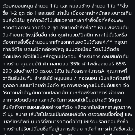
ด้วยหมอนหนุน จำนวน 1 ใบ และ หมอนข้าง จำนวน 1 ใบ **สั่ง
ซื้อ 1-2 ชุด ต่อ 1 ออเดอร์ เท่านั้น เนื่องจากน้ำหนักและขนาดเกิน
ขนส่งไม่รับ ลูกค้าจะได้ไม่เสียเวลายกเลิกคำสั่งซื้อที่หลังนะคะ
หากต้องการมากกว่า 2 ชุด ให้แยกคำสั่งซื้อ** ห้าม สั่งรวมกับ
สินค้าขนาดใหญ่ชิ้นอื่น เช่น ชุดผ้านวม/ปิกนิก หากไม่มั่นใจหรือ
ต้องการสั่งซื้อจำนวนมากทักแชทหาแอดมินได้เลยค่ะ^^ กรุณา
ถ่ายวีดีโอ ขณะเปิดกล่องพัสดุ แบบต่อเนื่อง โดยไม่ตัดต่อ
ดัดแปลง เพื่อใช้เป็นหลักฐานประกอบ สำหรับการเคลมสินค้ากับ
ทางร้าน คุณสมบัติ ผ้า คอทตอน 35% ผ้าโพลีเอสเตอร์ 65%
290 เส้นด้าย/10 ตร.ซม. ไส้ใน ใยสังเคราะห์เกรดA คุณภาพที่
ซาตินรับประกัน สำหรับใช้ หนุนนอน / กอดนอน เป็นผลิตภัณฑ์ที่
ถูกออกแบบมาโดยคำนึงถึง สุขภาพของคุณเป็นอันดับแรก จึง
ให้ความสำคัญกับความปลอดภัย ในหลักสรีระศาสตร์ ช่วยลด
อาการปวดต้นคอ และหลัง ในการนอนได้เป็นอย่างดี ให้คุณ
สัมผัสถึงการนอนหลับอย่างแท้จริง ผลิตจากใยสังเคราะคุณภาพ
ดี นุ่ม สบาย เส้นใยไม่รวมเป็นก้อนหลังซัก ตรวจสอบชื่อที่อยู่ และ
เบอร์โทรศัพท์ (เบอร์ที่สามารถติดต่อได้) ให้เรียบร้อยก่อนสั่งซื้อ
ทางร้านไม่รับเปลี่ยนชื่อที่อยู่ในการจัดส่ง หลังทำการคำสั่งซื้อแล้ว