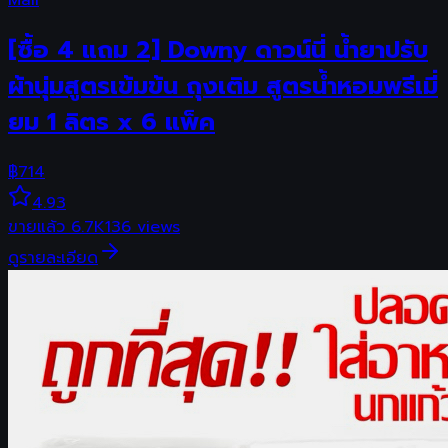
Mall
[ซื้อ 4 แถม 2] Downy ดาวน์นี่ น้ำยาปรับ
ผ้านุ่มสูตรเข้มข้น ถุงเติม สูตรน้ำหอมพรีเมี่
ยม 1 ลิตร x 6 แพ็ค
฿
714
4.93
ขายแล้ว
6.7K
136
views
ดูรายละเอียด