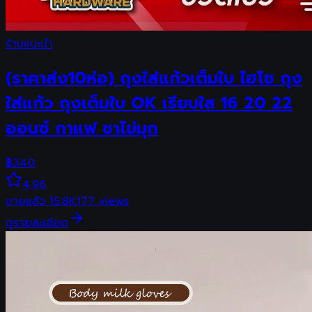
ร้านแนะนำ
(ราคาส่ง10ห่อ) ถุงใส่แก้วเต็มใบ ไฮโซ ถุง
ใส่แก้ว ถุงเต็มใบ OK เรียบใส 16 20 22
ออนซ์ กาแฟ ชาไข่มุก
฿
340
4.96
ขายแล้ว
15.8K
177
views
ดูรายละเอียด