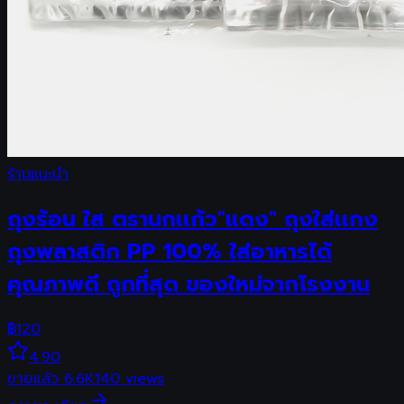
ร้านแนะนำ
ถุงร้อน ใส ตรานกเเก้ว"แดง" ถุงใส่เเกง
ถุงพลาสติก PP 100% ใส่อาหารได้
คุณภาพดี ถูกที่สุด ของใหม่จากโรงงาน
฿
120
4.90
ขายแล้ว
6.6K
140
views