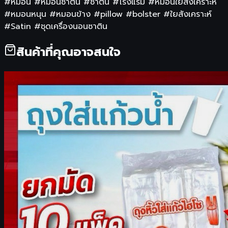
#หมอน #หมอนซาติน #ซาติน #โรงแรม #หมอนใยสั่งเคราะห์
#หมอนหนุน #หมอนข้าง #pillow #bolster #ใยสังเคราะห์
#Satin #ชุดเครื่องนอนซาติน
สินค้าที่คุณอาจสนใจ