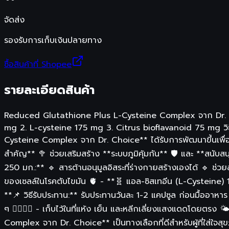
จัดส่ง
รองรับการเก็บเงินปลายทาง
ซื้อสินค้าที่ Shopee
รายละเอียดสินค้า
Reduced Glutathione Plus L-Cysteine Complex จาก Dr. Choi
mg 2. L-cysteine 175 mg 3. Citrus bioflavanoid 75 mg วิธ
Cysteine Complex จาก Dr. Choice** ได้รับการพัฒนาขึ้นเพื่
สำคัญ** 🥦 ช่วยเสริมสร้าง **ระบบภูมิคุ้มกัน** 🛡️ และ **สน
250 มก.:** 🔹 สารต้านอนุมูลอิสระที่ร่างกายสร้างเองได้ 🔹
ของเซลล์ในโรคตับไขมัน 🫀 - **🧬 แอล-ซิสเทอีน (L-Cysteine) 17
**📌 วิธีรับประทาน:** รับประทานวันละ 1-2 แคปซูล ก่อนมื้ออาหาร
ๆ 👨‍⚕️👩‍⚕️ - เก็บไว้ในที่แห้ง เย็น และหลีกเลี่ยงแสงแดดโ
Complex จาก Dr. Choice** เป็นทางเลือกที่ดีสำหรับผู้ที่ใส่ใจสุข