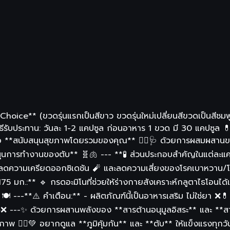
ce** (ขวดรุ่นแรกเป็นสีขาว ขวดรุ่นใหม่เปลี่ยนสีขวดเป็นสีชม
ีรับประทาน: วันละ 1-2 แคปซูล ก่อนอาหาร 1 ขวด มี 30 แคปซูล
อ **สนับสนุนสุขภาพโดยรวมของคุณ** 🧘‍♀️🩺 ด้วยการผสมผสานขอ
ับสนุนการทำงานของตับ** 🧬🫁 --- **🧪 ส่วนประกอบสำคัญในแต่ละ
 ช่วยลดความเครียดออกซิเดชัน 🧨 และลดความเสี่ยงของโรคเบาหวา
5 มก.:** 🔹 กรดอะมิโนที่ช่วยให้ร่างกายสังเคราะห์กลูตาไธโอนได้
 🍽️ ---**⚠️ คำเตือน:** - ผลิตภัณฑ์นี้เป็นอาหารเสริม ไม่ใช่ยา ❌
ดยตรง 🌤️❌ ---✨ ด้วยการผสานพลังของ **สารต้านอนุมูลอิสระ** แ
ภาพ 🧘‍♂️💚 อยากดูแล **ภูมิคุ้มกัน** และ **ตับ** ให้แข็งแรงทุกว