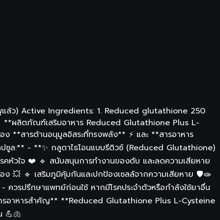
พูแล้ว) Active Ingredients: 1. Reduced glutathione 250
 💊 **ผลิตภัณฑ์เสริมอาหาร Reduced Glutathione Plus L-
ง **สารต้านอนุมูลอิสระที่ทรงพลัง** ⚡ และ **สารอาหาร
แคปซูล:** - **✨ กลูตาไธโอนแบบรีดิวซ์ (Reduced Glutathione)
น/โรคหัวใจ ❤️ 🔹 สนับสนุนการทำงานของตับ และลดความเสียหาย
เอง 💥 🔹 เสริมภูมิคุ้มกันและปกป้องเซลล์จากความเสียหาย 🛡️🧫
💊 - ควรปรึกษาแพทย์ก่อนใช้ หากมีโรคประจำตัวหรือกำลังใช้ยาอื่น
ละ **สารอาหารสำคัญ** **Reduced Glutathione Plus L-Cysteine
ัน 💪🫁