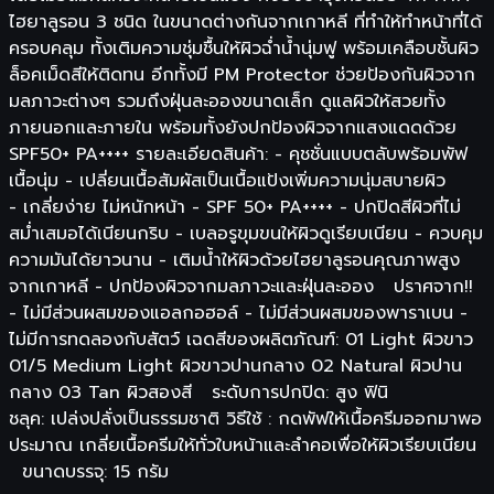
ไฮยาลูรอน 3 ชนิด ในขนาดต่างกันจากเกาหลี ที่ทำให้ทำหน้าที่ได้
ครอบคลุม ทั้งเติมความชุ่มชื้นให้ผิวฉ่ำน้ำนุ่มฟู พร้อมเคลือบชั้นผิว
ล็อคเม็ดสีให้ติดทน อีกทั้งมี PM Protector ช่วยป้องกันผิวจาก
มลภาวะต่างๆ รวมถึงฝุ่นละอองขนาดเล็ก ดูแลผิวให้สวยทั้ง
ภายนอกและภายใน พร้อมทั้งยังปกป้องผิวจากแสงแดดด้วย
SPF50+ PA++++ รายละเอียดสินค้า: - คุชชั่นแบบตลับพร้อมพัฟ
เนื้อนุ่ม - เปลี่ยนเนื้อสัมผัสเป็นเนื้อแป้งเพิ่มความนุ่มสบายผิว
- เกลี่ยง่าย ไม่หนักหน้า - SPF 50+ PA++++ - ปกปิดสีผิวที่ไม่
สม่ำเสมอได้เนียนกริบ - เบลอรูขุมขนให้ผิวดูเรียบเนียน - ควบคุม
ความมันได้ยาวนาน - เติมน้ำให้ผิวด้วยไฮยาลูรอนคุณภาพสูง
จากเกาหลี - ปกป้องผิวจากมลภาวะและฝุ่นละออง ปราศจาก!!
- ไม่มีส่วนผสมของแอลกอฮอล์ - ไม่มีส่วนผสมของพาราเบน -
ไม่มีการทดลองกับสัตว์ เฉดสีของผลิตภัณฑ์: 01 Light ผิวขาว
01/5 Medium Light ผิวขาวปานกลาง 02 Natural ผิวปาน
กลาง 03 Tan ผิวสองสี ระดับการปกปิด: สูง ฟินิ
ชลุค: เปล่งปลั่งเป็นธรรมชาติ วิธีใช้ : กดพัฟให้เนื้อครีมออกมาพอ
ประมาณ เกลี่ยเนื้อครีมให้ทั่วใบหน้าและลำคอเพื่อให้ผิวเรียบเนียน
ขนาดบรรจุ: 15 กรัม