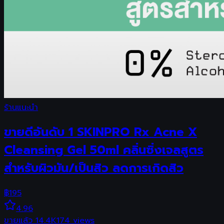
ร้านแนะนำ
ขายดีอันดับ 1 SKINPRO Rx Acne X
Cleansing Gel 50ml คลิ่นซิ่งเจลสูตร
สำหรับผิวมัน/เป็นสิว ลดการเกิดสิว
฿
195
4.96
ขายแล้ว
14.4K
174
views