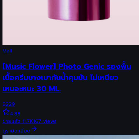
Mall
[Music Flower] Photo Genic รองพื้น
เนื้อครีมบางเบากันน้ำคุมมัน ไม่เหนียว
เหนอะหนะ 30 ML.
฿
229
4.88
ขายแล้ว
11.7K
167
views
ดูรายละเอียด