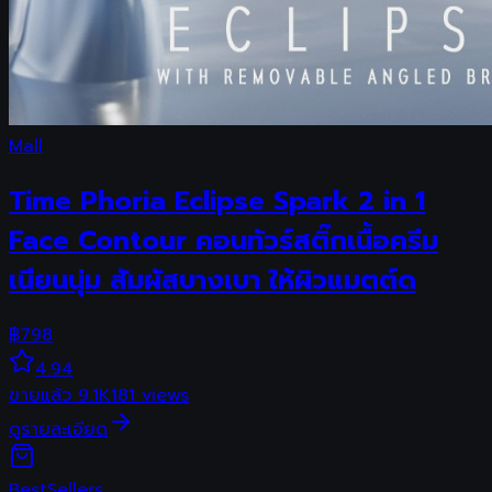
Mall
Time Phoria Eclipse Spark 2 in 1
Face Contour คอนทัวร์สติ๊กเนื้อครีม
เนียนนุ่ม สัมผัสบางเบา ให้ผิวแมตต์ด
฿
798
4.94
ขายแล้ว
9.1K
181
views
ดูรายละเอียด
Best
Sellers