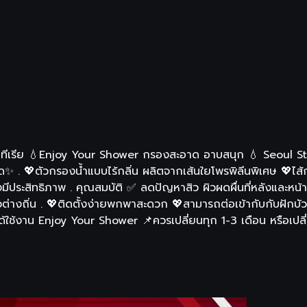
บคทีเรีย 💧Enjoy Your Shower กรองสะอาด อาบสนุก 💧 Seoul Sto
. 💖ตัวกรองน้ำแบบไร้กลิ่น ผลิตจากเส้นใยโพรพิลีนพิเศษ 💖ไส้กร
ีประสิทธิภาพ . คุณสมบัติ ✅ ลดปัญหาสิว ผิวผดผื่นที่หลังและห
วต่างถิ่น . 💖ติดตั้งง่ายพกพาสะดวก 💖สามารถต่อเข้ากับกับฝักบั
ี่ได้ใช้งาน Enjoy Your Shower 📌ควรเปลี่ยนทุก 1-3 เดือน หรือเป