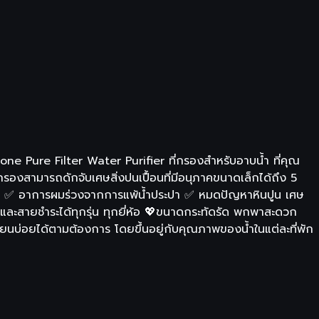
ne Pure Filter Water Purifier ที่กรองสำหรับอาบน้ำ ที่คุณ
องสามารถดักจับเศษสิ่งปนเปื้อนที่มีอนุภาคขนาดเล็กได้ถึง 5
น้า ✅ อาการผมร่วงจากการแพ้น้ำประปา ✅ หมดปัญหาหินปูน เศษ
วและสายชำระได้ทุกรุ่น ทุกยี่ห้อ 💖ขนาดกระทัดรัด พกพาสะดวก
ลี่ยนบ่อยได้ตามต้องการ โดยขึ้นอยู่กับคุณภาพของน้ำในแต่ละที่พัก