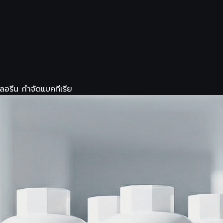
คลอรีน กำจัดแบคทีเรีย