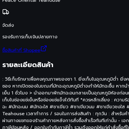
Peace Oriental Teahouse
จัดส่ง
รองรับการเก็บเงินปลายทาง
ซื้อสินค้าที่ Shopee
รายละเอียดสินค้า
: วิธีเก็บรักษาเพื่อคงคุณภาพของชา 1. ยิ่งเก็บในอุณหภูมิต่ำ ยิ่ง
ซอง หากเปิดซองในขณะที่มัทฉะอุณหภูมิต่ำจะทำให้มัทฉะชื้น หาก
เย็น 1 ชั่วโมง > นำออกมาพักมัทฉะจนกลายเป็นอุณหภูมิห้องก่อนเ
เก็บในช่องแช่เย็นหรือช่องแช่แข็งได้ทันที *ควรหลีกเลี่ยง
ฉะ #มัทฉะนม #มัทฉะใส #ชาเขียว #ชาเขียวนม #ชาเขียวชงใส 
Teahouse เวลาทำการ / รอบในการส่งสินค้า : ทุกวัน : สำหรับคำสั่
ผ่านทางแชทของร้านค้าภายหลังการสั่งซื้อสำเร็จทันทีเท่านั้น •
ภาษีย้อนหลัง / ออกใบกำกับภาษีซ้ำ รวมถึงออกให้แก่คำสั่งซื้อท