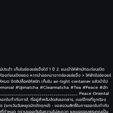
่ประจำ เก็บในช่องแช่แข็งได้ 1 ปี 2. แนะนำให้พักมัทฉะก่อนเปิด
ิห้องก่อนเปิดซอง หากนำออกมาจากช่องแช่แข็ง > ให้พักในช่องแช่
้หมด ปิดซิปล็อคให้สนิท เก็บใน air-tight container แล้วนำไป
e #Ceremonial #Ujimatcha #Clearmatcha #Tea #Peace #มัท
_______________________________________ Peace Oriental
กใบกำกับภาษี, ที่อยู่สำหรับจัดส่งเอกสาร, เบอร์โทรที่ถูกต้อง
พุธ (ยกเว้นวันหยุดนักขัตฤกษ์) • ขอสงวนสิทธิ์ในการออกใบกำกับ
นโยบายที่กำหนด กราบขออภัยในความไม่สะดวก และขอขอบพระคุณเป็น