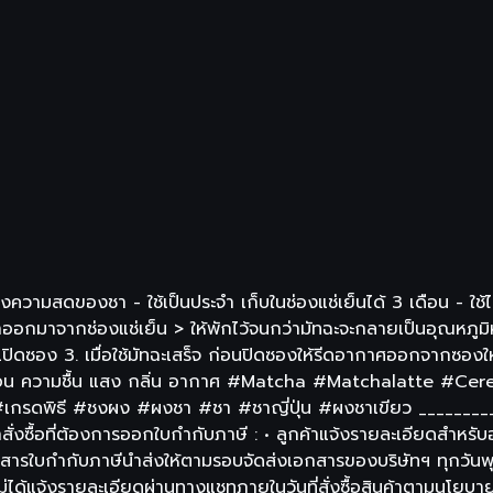
คงความสดของชา - ใช้เป็นประจำ เก็บในช่องแช่เย็นได้ 3 เดือน - ใช้ไม
นำออกมาจากช่องแช่เย็น > ให้พักไว้จนกว่ามัทฉะจะกลายเป็นอุณหภูม
ปิดซอง 3. เมื่อใช้มัทฉะเสร็จ ก่อนปิดซองให้รีดอากาศออกจากซองให
 : ความร้อน ความชื้น แสง กลิ่น อากาศ #Matcha #Matchalatt
#เกรดพิธี #ชงผง #ผงชา #ชา #ชาญี่ปุ่น #ผงชาเขียว ________
งซื้อที่ต้องการออกใบกำกับภาษี : • ลูกค้าแจ้งรายละเอียดสำหรับออ
 เอกสารใบกำกับภาษีนำส่งให้ตามรอบจัดส่งเอกสารของบริษัทฯ ทุกวัน
ี่ไม่ได้แจ้งรายละเอียดผ่านทางแชทภายในวันที่สั่งซื้อสินค้าตาม