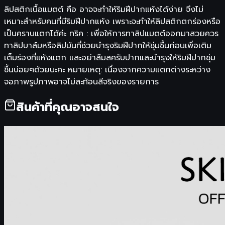
ลิปสติกเนื้อแมตต์ คือ อาจจะทำให้ริมฝีปากแห้งได้ง่าย จึงไม่
เหมาะสำหรับคนที่มีริมฝีปากแห้ง เพราะจะทำให้ลิปสติกตกร่องหรือ
เป็นคราบแตกได้ค่ะ ทริค : เพื่อให้การทาลิปแมตต์ออกมาสวยควร
ทาลิปบาล์มหรือลิปมันที่ช่วยบำรุงริมฝีปากให้ชุ่มชื้นก่อนเพื่อเติม
เต็มร่องที่แห้งแตก และอย่าลืมสครับปากและบำรุงให้ริมฝีปากชุ่ม
ชื้นบ่อยๆด้วยนะคะ หมายเหตุ: เนื่องจากความแตกต่างระหว่าง
จอภาพรูปภาพอาจไม่สะท้อนสีจริงของรายการ
สินค้าที่คุณอาจสนใจ