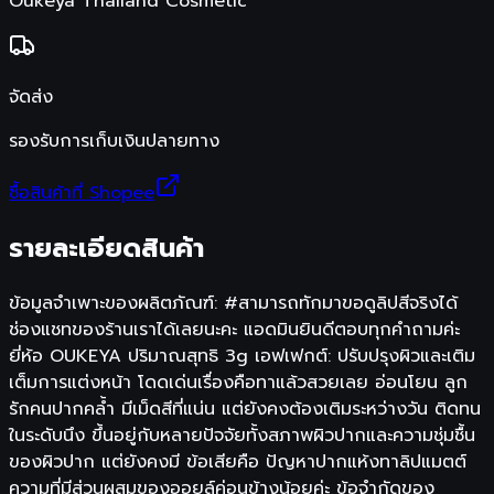
Oukeya Thailand Cosmetic
จัดส่ง
รองรับการเก็บเงินปลายทาง
ซื้อสินค้าที่ Shopee
รายละเอียดสินค้า
ข้อมูลจำเพาะของผลิตภัณฑ์: #สามารถทักมาขอดูลิปสีจริงได้
ช่องแชทของร้านเราได้เลยนะคะ แอดมินยินดีตอบทุกคำถามค่ะ
ยี่ห้อ OUKEYA ปริมาณสุทธิ 3g เอฟเฟกต์: ปรับปรุงผิวและเติม
เต็มการแต่งหน้า โดดเด่นเรื่องคือทาแล้วสวยเลย อ่อนโยน ลูก
รักคนปากคล้ำ มีเม็ดสีที่แน่น แต่ยังคงต้องเติมระหว่างวัน ติดทน
ในระดับนึง ขึ้นอยู่กับหลายปัจจัยทั้งสภาพผิวปากและความชุ่มชื้น
ของผิวปาก แต่ยังคงมี ข้อเสียคือ ปัญหาปากแห้งทาลิปแมตต์
ความที่มีส่วนผสมของออยล์ค่อนข้างน้อยค่ะ ข้อจำกัดของ