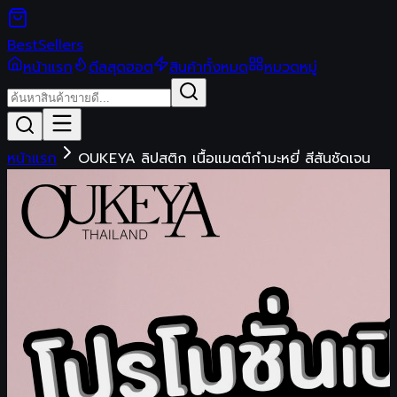
Best
Sellers
หน้าแรก
ดีลสุดฮอต
สินค้าทั้งหมด
หมวดหมู่
หน้าแรก
OUKEYA ลิปสติก เนื้อแมตต์กํามะหยี่ สีสันชัดเจน