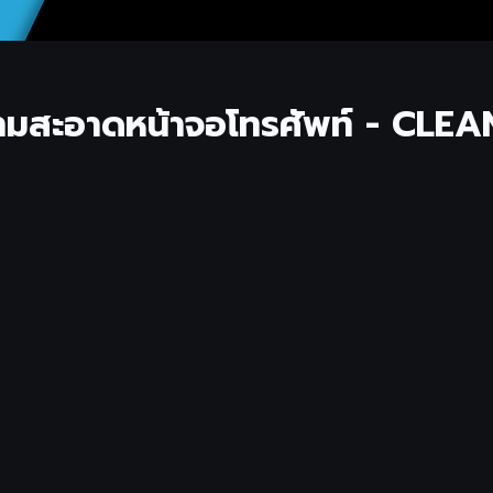
วามสะอาดหน้าจอโทรศัพท์ - CLE