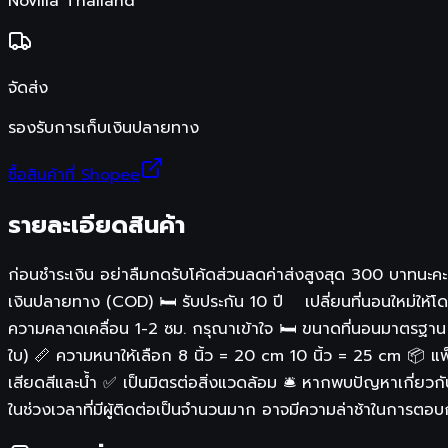
Novilla Thailand
จัดส่ง
รองรับการเก็บเงินปลายทาง
ซื้อสินค้าที่ Shopee
รายละเอียดสินค้า
ก่อนชำระเงิน อย่าลืมกดรับโค้ดส่วนลดค่าส่งสูงสุด 300 บาทนะคะ
เงินปลายทาง (COD) 🛏️ รับประกัน 10 ปี เปลี่ยนที่นอนใหม่
ความคลาดเคลื่อน 1-2 ซม. กรุณาเข้าใจ 🛏️ ขนาดที่นอนมาตร
ใบ) 📏 ความหนาให้เลือก 8 นิ้ว = 20 cm 10 นิ้ว = 25 cm 📦 แ
เสียดสีและน้ำ ✅ เป็นมิตรต่อสิ่งแวดล้อม 🛎️ หากพบปัญหาเกี่ยวก
ในช่วงเวลาที่มีผู้ติดต่อเป็นจำนวนมาก อาจมีความล่าช้าในก