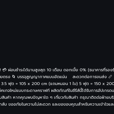
! 💳 ผ่อนชำระได้นานสูงสุด 10 เดือน ดอกเบี้ย 0% (ธนาคารที่รอง
ให้โดยตรง 🌀 บรรจุสูญญากาศแบบอัดแน่น สะดวกต่อการขนส่ง 📏 
ฐาน 3.5 ฟุต = 105 x 200 cm (แถมหมอน 1 ใบ) 5 ฟุต = 150 x
พ็คเกจใหม่แบบกระดาษคราฟท์ ผลิตภัณฑ์ในซีรีส์นี้ได้รับการอัปเ
ับสินค้า หากคุณพบปัญหาใด ๆ เกี่ยวกับสินค้า กรุณาติดต่อฝ่ายบริก
ารตอบกลับ ขออภัยในความไม่สะดวก และขอขอบคุณสำหรับความเข้าใ