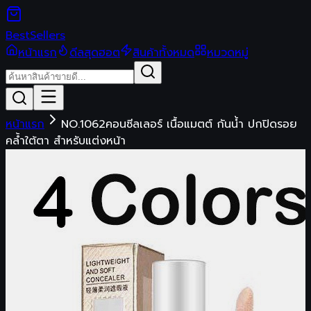
Best
Sellers
หน้าแรก
ดีลสุดฮอต
สินค้าทั้งหมด
หมวดหมู่
หน้าแรก
NO.1062คอนซีลเลอร์ เนื้อแมตต์ กันน้ํา ปกปิดรอย
คล้ำใต้ตา สําหรับแต่งหน้า