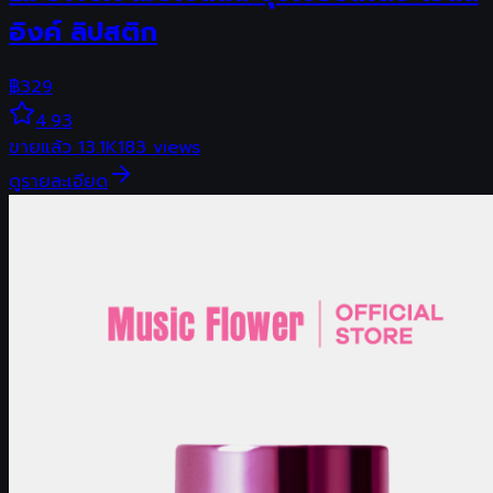
อิงค์ ลิปสติก
฿
329
4.93
ขายแล้ว
13.1K
183
views
ดูรายละเอียด