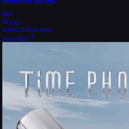
฿
229
4.88
ขายแล้ว
11.7K
176
views
ดูรายละเอียด