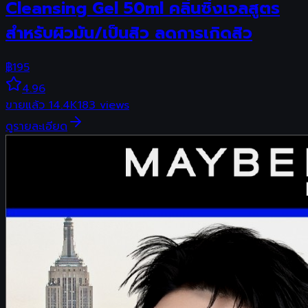
Cleansing Gel 50ml คลิ่นซิ่งเจลสูตร
สำหรับผิวมัน/เป็นสิว ลดการเกิดสิว
฿
195
4.96
ขายแล้ว
14.4K
183
views
ดูรายละเอียด