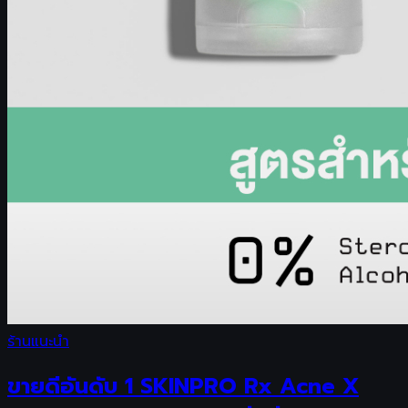
ร้านแนะนำ
ขายดีอันดับ 1 SKINPRO Rx Acne X