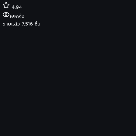
4.94
69
ครั้ง
ขายแล้ว
7,516
ชิ้น
฿
499
สินค้าของแท้ พร้อมการรับประกันจากผู้ขาย
ร้านค้า
Glad2Glow Official Store
จัดส่ง
รองรับการเก็บเงินปลายทาง
ซื้อสินค้าที่ Shopee