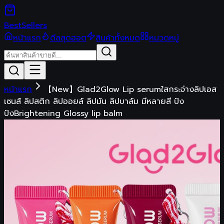
Best
Sellers
หน้าแรก
ดีลสุดฮอต
สินค้าทั้งหมด
หมวดหมู่
หน้าแรก
【New】Glad2Glow Lip serumใสกระจ่างลิปเอส
เซนส์ ลิปสติก ลิปออยล์ ลิปมัน ลิปบาล์ม มีหลายสี ปัง
ปังBrightening Glossy lip balm