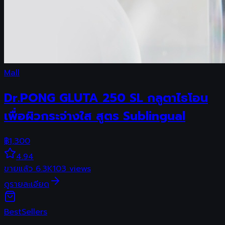
Mall
Dr.PONG GLUTA 250 SL กลูตาไธโอน
เพื่อผิวกระจ่างใส สูตร Sublingual
฿
1,300
4.94
ขายแล้ว
6.3K
103
views
ดูรายละเอียด
Best
Sellers