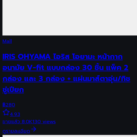
Mall
IRIS OHYAMA ไอริส โอยามะ หน้ากาก
อนามัย V-fit แบบกล่อง 30 ชิ้น แพ็ค 2
กล่อง และ 3 กล่อง + แผ่นมาส์ตาอุ่น/ทิช
ชู่เปียก
฿
280
4.93
ขายแล้ว
8.0K
130
views
ดูรายละเอียด