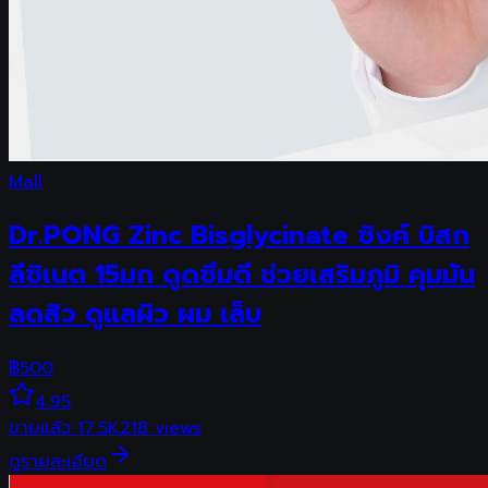
Mall
Dr.PONG Zinc Bisglycinate ซิงค์ บิสก
ลีซิเนต 15มก ดูดซึมดี ช่วยเสริมภูมิ คุมมัน
ลดสิว ดูแลผิว ผม เล็บ
฿
500
4.95
ขายแล้ว
17.5K
218
views
ดูรายละเอียด