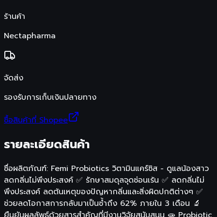
ร้านค้า
Nectapharma
จัดส่ง
รองรับการเก็บเงินปลายทาง
ซื้อสินค้าที่ Shopee
รายละเอียดสินค้า
ชื่อผลิตภัณฑ์: Femi Probiotics วิตามินแคร์ซิส - ดูแลน้องสาว
ลดกลิ่นไม่พึงประสงค์ ✅ รักษาสมดุลจุดซ่อนเร้น ✅ ลดกลิ่นไม่
พึงประสงค์ ลดต้นเหตุของปัญหากลิ่นและสิ่งผิดปกติต่างๆ ✅
ช่วยลดโอกาสการกลับมาเป็นซ้ำถึง 62% ภายใน 3 เดือน 🔬
ยืนยันผลลัพธ์ด้วยสารสำคัญที่มีงานวิจัยสนับสนุน 🧫 Probiotic