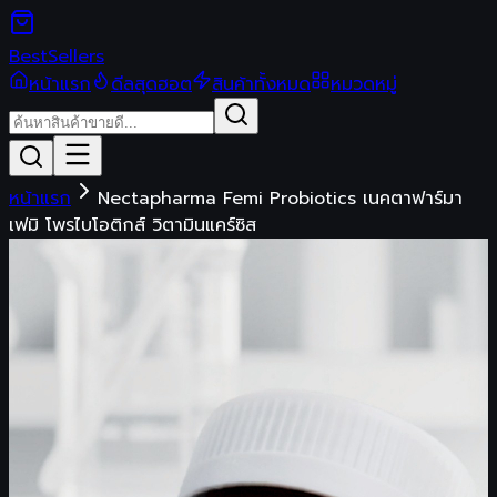
Best
Sellers
หน้าแรก
ดีลสุดฮอต
สินค้าทั้งหมด
หมวดหมู่
หน้าแรก
Nectapharma Femi Probiotics เนคตาฟาร์มา
เฟมิ โพรไบโอติกส์ วิตามินแคร์ซิส