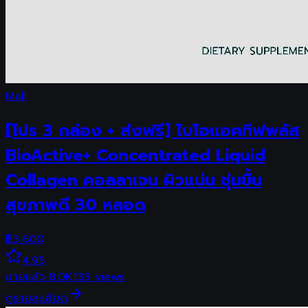
Mall
[โปร 3 กล่อง + ส่งฟรี] ไบโอแอคทีฟพลัส
BioActive+ Concentrated Liquid
Collagen คอลลาเจน ผิวแน่น ชุ่มขื้น
สุขภาพดี 30 หลอด
฿
3,600
4.95
ขายแล้ว
8.0K
133
views
ดูรายละเอียด