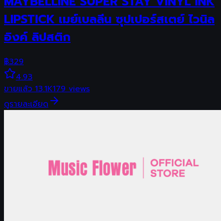
MAYBELLINE SUPER STAY VINYL INK
LIPSTICK เมย์เบลลีน ซุปเปอร์สเตย์ ไวนิล
อิงค์ ลิปสติก
฿
329
4.93
ขายแล้ว
13.1K
179
views
ดูรายละเอียด