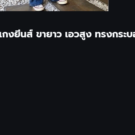
กงยีนส์ ขายาว เอวสูง ทรงกระบอ