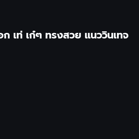
ก เท่ เก๋ๆ ทรงสวย แนววินเทจ