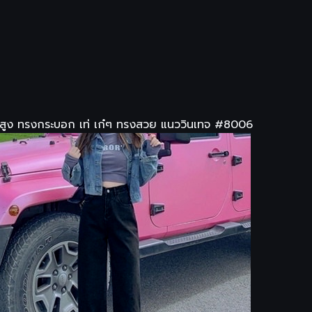
วสูง ทรงกระบอก เท่ เก๋ๆ ทรงสวย แนววินเทจ #8006