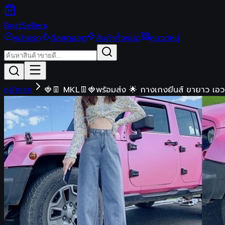
Best
Sellers
หน้าแรก
ดีลสุดฮอต
สินค้าทั้งหมด
หมวดหมู่
หน้าแรก
🍓👖 MKL👖🍓พร้อมส่ง 🌟 กางเกงยีนส์ ขายาว เอ