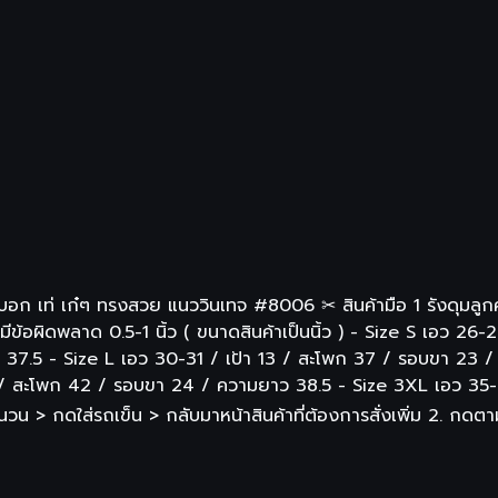
อก เท่ เก๋ๆ ทรงสวย แนววินเทจ #8006 ✂ สินค้ามือ 1 รังดุมลูก
อาจมีข้อผิดพลาด 0.5-1 นิ้ว ( ขนาดสินค้าเป็นนิ้ว ) - Size S เอว
37.5 - Size L เอว 30-31 / เป้า 13 / สะโพก 37 / รอบขา 23 /
 / สะโพก 42 / รอบขา 24 / ความยาว 38.5 - Size 3XL เอว 35-
นวน > กดใส่รถเข็น > กลับมาหน้าสินค้าที่ต้องการสั่งเพิ่ม 2. กดตา