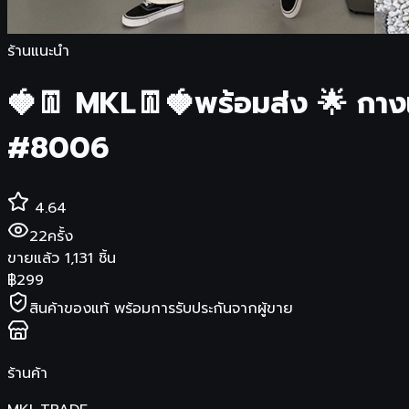
ร้านแนะนำ
🍓👖 MKL👖🍓พร้อมส่ง 🌟 กางเ
#8006
4.64
22
ครั้ง
ขายแล้ว
1,131
ชิ้น
฿
299
สินค้าของแท้ พร้อมการรับประกันจากผู้ขาย
ร้านค้า