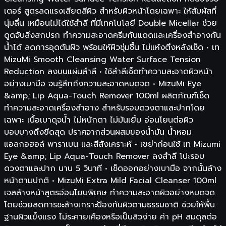
เตอร์ สูตรลดแรงเสียดสีผิว สำหรับผิวหน้าโดยเฉพาะ ให้สัมผัสที่
นุ่มลื่น เหมือนไม่ได้ใช้สำลี ที่มีเทคโนโลยี Double Micellar ช่วย
ดูดจับสิ่งสกปรก ทำความสะอาดครีมกันแดดและเครื่องสำอางกัน
น้ำได้ ลดการอุดตันผิว พร้อมให้ผิวชุ่มชื้น ไม่แห้งตึงหลังเช็ด • เท
MizuMi Smooth Cleansing Water Surface Tension
Reduction ลงบนแผ่นสำลี • ใช้สำลีเช็ดทำความสะอาดผิวหน้า
อย่างเบามือ จนรู้สึกถึงความสะอาดหมดจด • MizuMi Eye
&amp; Lip Aqua-Touch Remover 100ml ผลิตภัณฑ์เช็ด
ทำความสะอาดเครื่องสำอาง สำหรับรอบดวงตาและปากโดย
เฉพาะ เนื้อเบาดุจน้ำ ไม่หนักตา ไม่มันเยิ้ม อ่อนโยนต่อผิว
บอบบางถึงขีดสุด ปราศจากส่วนผสมของน้ำมัน น้ำหอม
แอลกอฮอล์ พาราเบน และสีสังเคราะห์ • เขย่าก่อนใช้ เท Mizumi
Eye &amp; Lip Aqua-Touch Remover ลงสำลี โปะรอบ
ดวงตาและปาก นาน 5 วินาที • เช็ดออกอย่างเบามือ จากนั้นล้าง
หน้าตามปกติ • MizuMi Extra Mild Facial Cleanser 100ml
เจลล้างหน้าสูตรอ่อนโยนพิเศษ ทำความสะอาดผิวอย่างหมดจด
โดยช่วยลดการชะล้างเกราะป้องกันผิวตามธรรมชาติ ช่วยให้พื้น
ฐานผิวแข็งแรง ไม่ระคายเคืองหรือเป็นสิวง่าย ค่า pH สมดุลต่อ