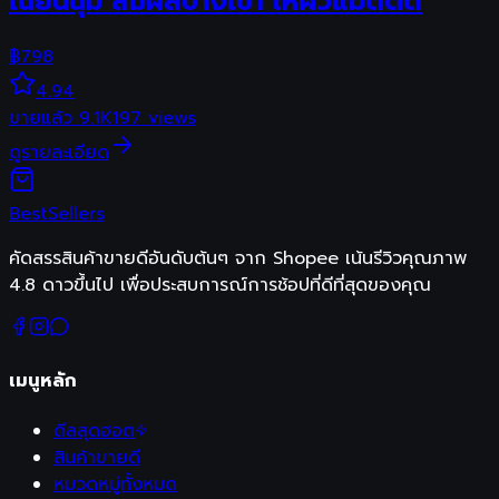
เนียนนุ่ม สัมผัสบางเบา ให้ผิวแมตต์ด
฿
798
4.94
ขายแล้ว
9.1K
197
views
ดูรายละเอียด
Best
Sellers
คัดสรรสินค้าขายดีอันดับต้นๆ จาก Shopee เน้นรีวิวคุณภาพ
4.8 ดาวขึ้นไป เพื่อประสบการณ์การช้อปที่ดีที่สุดของคุณ
เมนูหลัก
ดีลสุดฮอต
สินค้าขายดี
หมวดหมู่ทั้งหมด