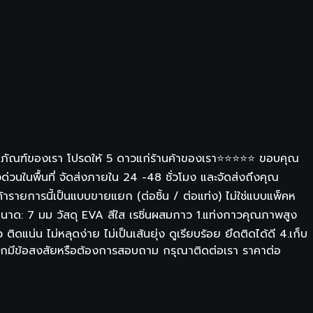
ผลิตภัณฑ์ของเรา โปรดให้ 5 ดาวแก่ร้านค้าของเรา⭐⭐⭐⭐⭐ ขอบคุณ
งด่วนในพื้นที่ จัดส่งภายใน 24 -48 ชั่วโมง และจัดส่งถึงคุณ
รายการนี้เป็นแบบขายแยก (ต่อชิ้น / ต่อแท่ง) ไม่ใช่แบบแพ็คห
 ขนาด: 7 มม วัสดุ EVA สีใส เรซิ่นผสมกาว 1.แท่งกาวคุณภาพสูง
ิดแน่น ไม่หลุดง่าย ไม่เป็นเส้นยุ่ง ดูเรียบร้อย ยึดติดได้ดี 4.เก็บ
หากมีข้อสงสัยหรือต้องการสอบถาม กรุณาติดต่อเรา ราคาต่อ