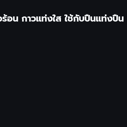
อน กาวแท่งใส ใช้กับปืนแท่งปืน