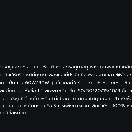
าเพื่อรับคูปอง ~ ส่วนลดเพิ่มเติมกำลังรอคุณอยู่ หากคุณพอใจกับ
ร้อมที่จะให้บริการที่มีคุณภาพสูงและมีประสิทธิภาพตลอดเวลา ❤️จัดส่
มม.--ปืนกาว 60W/80W（ มีขายอยู่ในร้านค่ะ） ⚠️ หมายเหตุ: สินค้า
ยละเอียดก่อนสั่งซื้อ ไม้และพลาสติก ชิ้น: 50/30/20/15/10/3 ชิ้น
มบริสุทธิ์ดี เหนียวหนึบ ไม่เปราะง่าย ดัดงอได้ทุกองศา 3.แห้งเร็ว ต
วนาน ทนต่อการกัดกร่อน 5.บริการหลังการขาย: สินค้าใหม่ 100% 
 นี่คือหน่วย