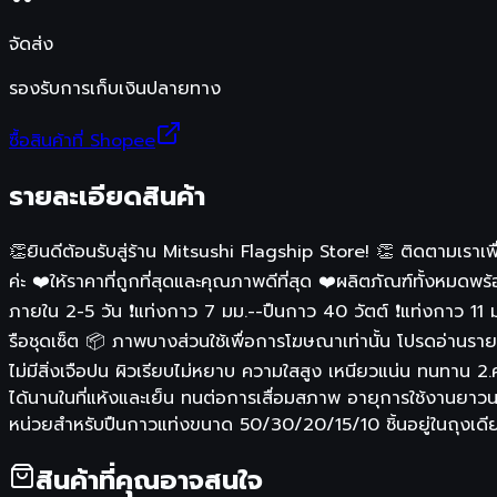
จัดส่ง
รองรับการเก็บเงินปลายทาง
ซื้อสินค้าที่ Shopee
รายละเอียดสินค้า
👏ยินดีต้อนรับสู่ร้าน Mitsushi Flagship Store! 👏 ติดตามเร
ค่ะ ❤️ให้ราคาที่ถูกที่สุดและคุณภาพดีที่สุด ❤️ผลิตภัณฑ์ทั้งหมดพ
ภายใน 2-5 วัน ❗แท่งกาว 7 มม.--ปืนกาว 40 วัตต์ ❗แท่งกาว 11 
รือชุดเซ็ต 📦 ภาพบางส่วนใช้เพื่อการโฆษณาเท่านั้น โปรดอ่านรา
ไม่มีสิ่งเจือปน ผิวเรียบไม่หยาบ ความใสสูง เหนียวแน่น ทนทาน 2.ควา
ได้นานในที่แห้งและเย็น ทนต่อการเสื่อมสภาพ อายุการใช้งานยา
หน่วยสำหรับปืนกาวแท่งขนาด 50/30/20/15/10 ชิ้นอยู่ในถุงเดียว
สินค้าที่คุณอาจสนใจ