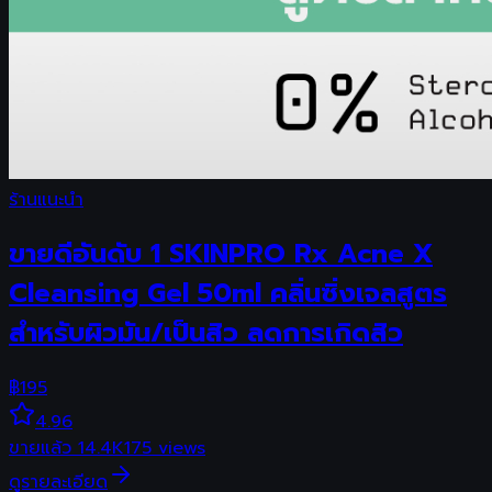
ร้านแนะนำ
ขายดีอันดับ 1 SKINPRO Rx Acne X
Cleansing Gel 50ml คลิ่นซิ่งเจลสูตร
สำหรับผิวมัน/เป็นสิว ลดการเกิดสิว
฿
195
4.96
ขายแล้ว
14.4K
175
views
ดูรายละเอียด