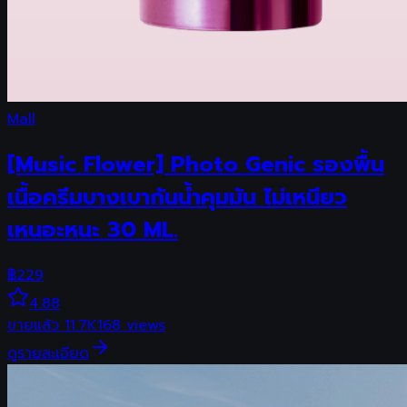
Mall
[Music Flower] Photo Genic รองพื้น
เนื้อครีมบางเบากันน้ำคุมมัน ไม่เหนียว
เหนอะหนะ 30 ML.
฿
229
4.88
ขายแล้ว
11.7K
168
views
ดูรายละเอียด