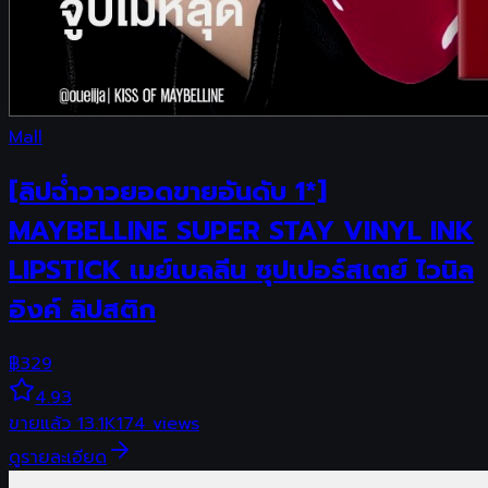
Mall
[ลิปฉ่ำวาวยอดขายอันดับ 1*]
MAYBELLINE SUPER STAY VINYL INK
LIPSTICK เมย์เบลลีน ซุปเปอร์สเตย์ ไวนิล
อิงค์ ลิปสติก
฿
329
4.93
ขายแล้ว
13.1K
174
views
ดูรายละเอียด