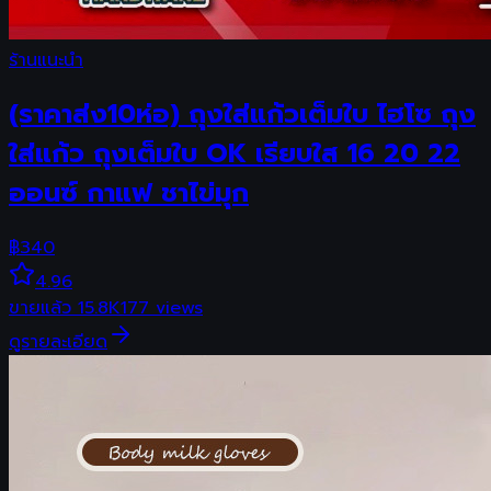
ร้านแนะนำ
(ราคาส่ง10ห่อ) ถุงใส่แก้วเต็มใบ ไฮโซ ถุง
ใส่แก้ว ถุงเต็มใบ OK เรียบใส 16 20 22
ออนซ์ กาแฟ ชาไข่มุก
฿
340
4.96
ขายแล้ว
15.8K
177
views
ดูรายละเอียด