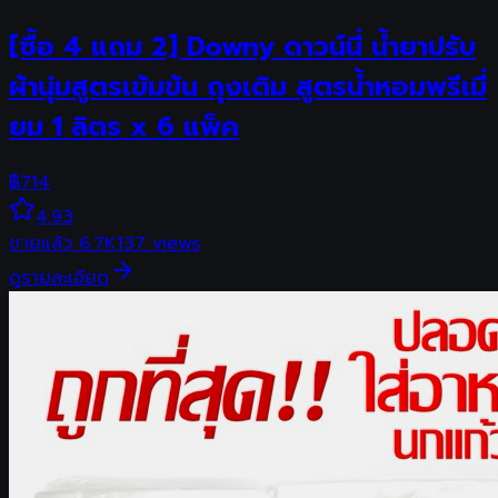
[ซื้อ 4 แถม 2] Downy ดาวน์นี่ น้ำยาปรับ
ผ้านุ่มสูตรเข้มข้น ถุงเติม สูตรน้ำหอมพรีเมี่
ยม 1 ลิตร x 6 แพ็ค
฿
714
4.93
ขายแล้ว
6.7K
137
views
ดูรายละเอียด