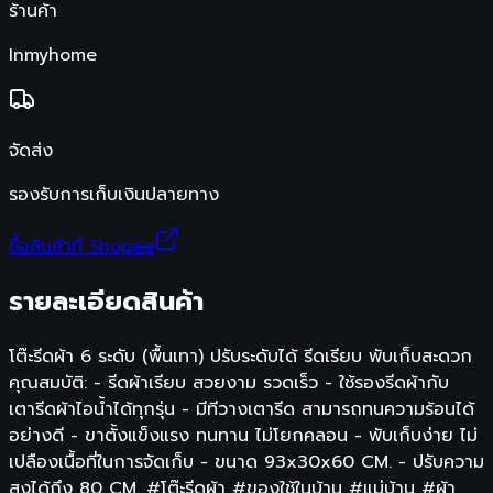
ร้านค้า
Inmyhome
จัดส่ง
รองรับการเก็บเงินปลายทาง
ซื้อสินค้าที่ Shopee
รายละเอียดสินค้า
โต๊ะรีดผ้า 6 ระดับ (พื้นเทา) ปรับระดับได้ รีดเรียบ พับเก็บสะดวก
คุณสมบัติ: - รีดผ้าเรียบ สวยงาม รวดเร็ว - ใช้รองรีดผ้ากับ
เตารีดผ้าไอน้ำได้ทุกรุ่น - มีทีวางเตารีด สามารถทนความร้อนได้
อย่างดี - ขาตั้งแข็งแรง ทนทาน ไม่โยกคลอน - พับเก็บง่าย ไม่
เปลืองเนื้อที่ในการจัดเก็บ - ขนาด 93x30x60 CM. - ปรับความ
สูงได้ถึง 80 CM. #โต๊ะรีดผ้า #ของใช้ในบ้าน #แม่บ้าน #ผ้า