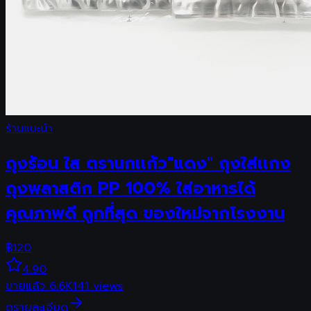
ร้านแนะนำ
ถุงร้อน ใส ตรานกเเก้ว"แดง" ถุงใส่เเกง
ถุงพลาสติก PP 100% ใส่อาหารได้
คุณภาพดี ถูกที่สุด ของใหม่จากโรงงาน
฿
120
4.90
ขายแล้ว
6.6K
141
views
ดูรายละเอียด