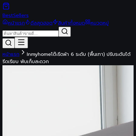
Best
Sellers
หน้าแรก
ดีลสุดฮอต
สินค้าทั้งหมด
หมวดหมู่
หน้าแรก
Inmyhomeโต๊ะรีดผ้า 6 ระดับ (พื้นเทา) ปรับระดับได้
รีดเรียบ พับเก็บสะดวก