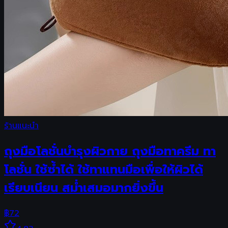
ร้านแนะนำ
ถุงมือโลชั่นบำรุงผิวกาย ถุงมือทาครีม ทา
โลชั่น ใช้ซ้ำได้ ใช้ทาแทนมือเพื่อให้ผิวได้
เรียบเนียน สม่ำเสมอมากยิ่งขึ้น
฿
72