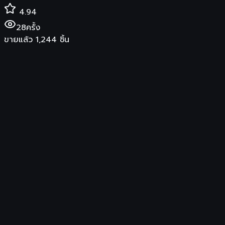
4.94
28
ครั้ง
ขายแล้ว
1,244
ชิ้น
฿
2,490
สินค้าของแท้ พร้อมการรับประกันจากผู้ขาย
ร้านค้า
Xiaomi Thailand Store
จัดส่ง
รองรับการเก็บเงินปลายทาง
ซื้อสินค้าที่ Shopee