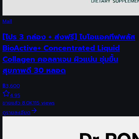
Mall
[โปร 3 กล่อง + ส่งฟรี] ไบโอแอคทีฟพลัส
BioActive+ Concentrated Liquid
Collagen คอลลาเจน ผิวแน่น ชุ่มขื้น
สุขภาพดี 30 หลอด
฿
3,600
4.95
ขายแล้ว
8.0K
115
views
ดูรายละเอียด