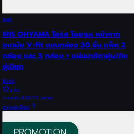
Mall
IRIS OHYAMA ไอริส โอยามะ หน้ากาก
อนามัย V-fit แบบกล่อง 30 ชิ้น แพ็ค 2
กล่อง และ 3 กล่อง + แผ่นมาส์ตาอุ่น/ทิช
ชู่เปียก
฿
280
4.93
ขายแล้ว
8.0K
113
views
ดูรายละเอียด