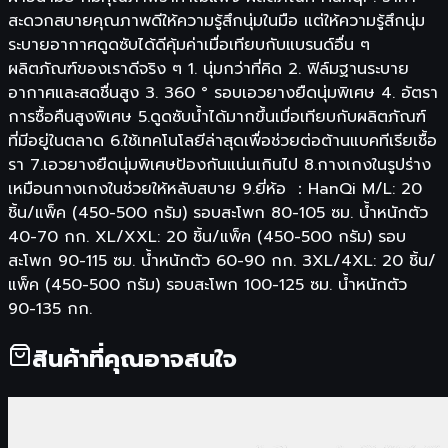
สะดวกสบายคุณภาพดีให้ความรู้สึกนุ่มในมือ แต่ให้ความรู้สึกนุ่ม
ระบายอากาศดูดซับได้ดีคุ้มค่าเมื่อเทียบกับแบรนด์อื่น ๆ
ผลิตภัณฑ์ของเราดีจริง ๆ 1. นุ่มกว่าที่คิด 2. ฟิล์มฐานระบาย
อากาศและสดชื่นสูง 3. 360 ° รอบเอวยางยืดนุ่มพิเศษ 4. อัตรา
การซื้อคืนสูงพิเศษ 5.ดูดซับน้ำได้มากขึ้นเมื่อเทียบกับผลิตภัณฑ์
ที่มีอยู่ในตลาด 6.ใช้เทคโนโลยีล่าสุดเพื่อช่วยต่อต้านแบคทีเรียเชื้อ
รา 7.เอวยางยืดนุ่มพิเศษป้องกันแน่นเกินไป 8.กางเกงในรูปร่าง
เหมือนกางเกงในช่วยให้หลับสบาย 9.ยี่ห้อ ：HanQi M/L: 20
ชิ้น/แพ็ค (450-500 กรัม) รอบสะโพก 80-105 ซม. น้ำหนักตัว
40-70 กก. XL/XXL: 20 ชิ้น/แพ็ค (450-500 กรัม) รอบ
สะโพก 90-115 ซม. น้ำหนักตัว 60-90 กก. 3XL/4XL: 20 ชิ้น/
แพ็ค (450-500 กรัม) รอบสะโพก 100-125 ซม. น้ำหนักตัว
90-135 กก.
สินค้าที่คุณอาจสนใจ