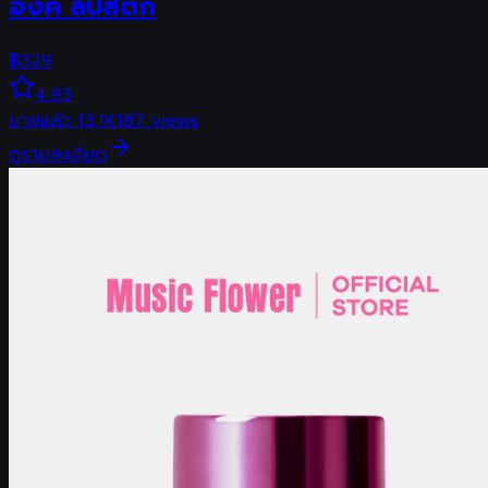
อิงค์ ลิปสติก
฿
329
4.93
ขายแล้ว
13.1K
187
views
ดูรายละเอียด