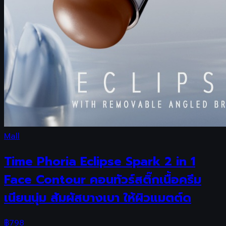
Mall
Time Phoria Eclipse Spark 2 in 1
Face Contour คอนทัวร์สติ๊กเนื้อครีม
เนียนนุ่ม สัมผัสบางเบา ให้ผิวแมตต์ด
฿
798