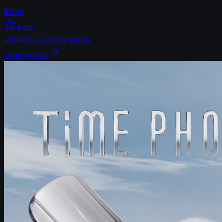
฿
229
4.88
ขายแล้ว
11.7K
179
views
ดูรายละเอียด