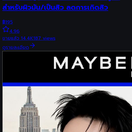
สำหรับผิวมัน/เป็นสิว ลดการเกิดสิว
฿
195
4.96
ขายแล้ว
14.4K
187
views
ดูรายละเอียด