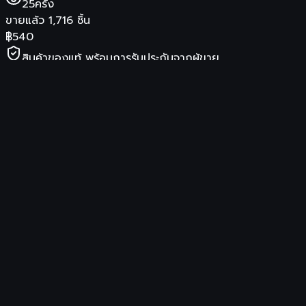
25
ครั้ง
ขายแล้ว
1,716
ชิ้น
฿
540
สินค้าของแท้ พร้อมการรับประกันจากผู้ขาย
ร้านค้า
elife_thailand
จัดส่ง
รองรับการเก็บเงินปลายทาง
ซื้อสินค้าที่ Shopee
รายละเอียดสินค้า