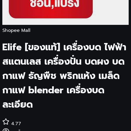
Shopee Mall
Elife [ของแท้] เครื่องบด ไฟฟ้า
สแตนเลส เครื่องปั่น บดผง บด
กาแฟ ธัญพืช พริกแห้ง เมล็ด
กาแฟ blender เครื่องบด
ละเอียด
4.77