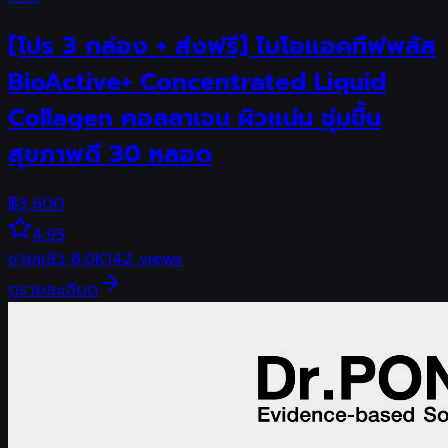
[โปร 3 กล่อง + ส่งฟรี] ไบโอแอคทีฟพลัส
BioActive+ Concentrated Liquid
Collagen คอลลาเจน ผิวแน่น ชุ่มขื้น
สุขภาพดี 30 หลอด
฿
3,600
4.95
ขายแล้ว
8.0K
142
views
ดูรายละเอียด