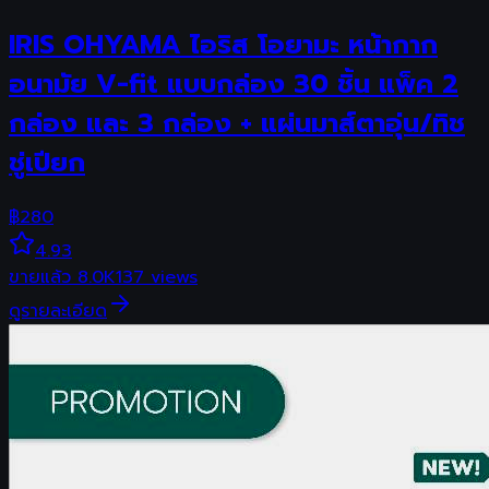
IRIS OHYAMA ไอริส โอยามะ หน้ากาก
อนามัย V-fit แบบกล่อง 30 ชิ้น แพ็ค 2
กล่อง และ 3 กล่อง + แผ่นมาส์ตาอุ่น/ทิช
ชู่เปียก
฿
280
4.93
ขายแล้ว
8.0K
137
views
ดูรายละเอียด