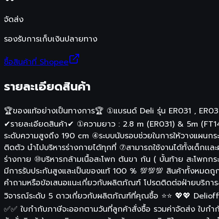
จัดส่ง
รองรับการเก็บเงินปลายทาง
ซื้อสินค้าที่ Shopee
รายละเอียดสินค้า
🏆ของแท้อย่างเป็นทางการ🏆 ①แบรนด์ Deli รุ่น ER031 , ER037
✔รายละเอียดสินค้า✔ ①ความยาว : 2.8 m (ER031) & 5m (FT145) 
ระดับความสูงถึง 190 cm ④ระบบนับรอบช่วยในการให้วางแผนกระโด
ติดตัว นำไปบริหารร่างกายได้ทุกที่ ⑦สามารถใช้งานได้ทั้งเด
ร่างกาย ⑩บริหารกล้ามเนื้อสะโพก ต้นขา ก้น ( บั้นท้าย สะโพกก
มีการรับประกันสูงและเป็นของแท้ 100 % 💯💯💯 สินค้าทั้งหมดถู
คำถามหรือข้อเสนอแนะเกี่ยวกับผลิตภัณฑ์ โปรดติดต่อฝ่ายบริกา
วิจารณ์ระดับ 5 ดาวเกี่ยวกับผลิตภัณฑ์ที่คุณซื้อ ⭐⭐ 💖💖 Delio
✅✅ ใบกำกับภาษีจะออกตามวันที่ลูกค้าสั่งซื้อ รวมค่าจัดส่ง ใบก