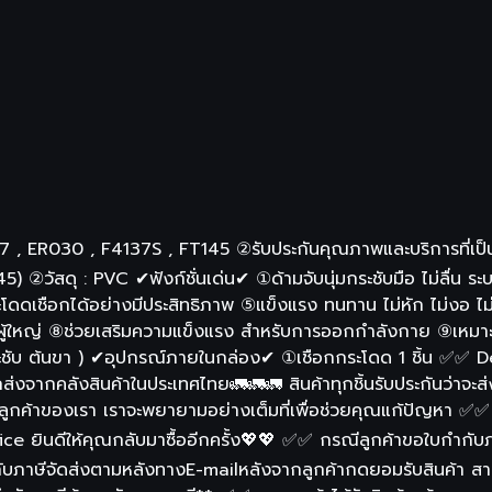
 , ER030 , F4137S , FT145 ②รับประกันคุณภาพและบริการที่เป็น
②วัสดุ : PVC ✔ฟังก์ชั่นเด่น✔ ①ด้ามจับนุ่มกระชับมือ ไม่ลื่น
ดเชือกได้อย่างมีประสิทธิภาพ ⑤แข็งแรง ทนทาน ไม่หัก ไม่งอ ไม่
็กเเละผู้ใหญ่ ⑧ช่วยเสริมความแข็งแรง สำหรับการออกกำลังกาย ⑨
ระชับ ต้นขา ) ✔อุปกรณ์ภายในกล่อง✔ ①เชือกกระโดด 1 ชิ้น ✅✅ Del
กส่งจากคลังสินค้าในประเทศไทย🚛🚛🚛 สินค้าทุกชิ้นรับประกันว่าจ
รลูกค้าของเรา เราจะพยายามอย่างเต็มที่เพื่อช่วยคุณแก้ปัญหา ✅✅
ffice ยินดีให้คุณกลับมาซื้ออีกครั้ง💖💖 ✅✅ กรณีลูกค้าขอใบกำกับ
ำกับภาษีจัดส่งตามหลังทางE-mailหลังจากลูกค้ากดยอมรับสินค้า สา