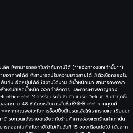
เลิศ ③สามารถออกใบกำกับภาษีได้ (**แจ้งทางแชทเท่านั้น**)
 ระบายอากาศได้ดี ②สามารถปรับความยาวสายได้ ③ตัวเชือกรองรับ
พันกัน ยืดหยุ่นได้ดี ใช้งานได้นาน ⑥น้ำหนักเบา สามารถพกพา
เหมาะสำหรับใช้ลดน้ำหนัก ออกกำลังกาย และการเผาพลาญของ
i office ✅✅ 🏅การรับประกันสินค้า แบรน Deli 🏅 สินค้าทุกชิ้น
ะส่งออกภาย 48 ชั่วโมงหลังการสั่งซื้อ🧭🧭🧭 ✅✅ หากคุณมี
 ⭐⭐หากคุณพอใจกับการช็อปปิ้งนี้โปรดแจ้งให้เราทราบและเขียนบท
ภาษี รบกวนแจ้งรายละเอียดกับร้านค้าทางช่องแชทร้านค้าเท่านั้น
มารถออกใบกำกับภาษีได้ไม่เกินวันที่ 15 ของเดือนถัดไป (นับจาก