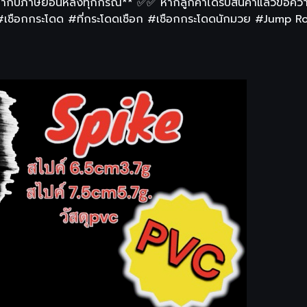
บกำกับภาษีย้อนหลังทุกกรณี** ✅✅ หากลูกค้าได้รับสินค้าแล้วขอค
 #เชือกกระโดด #ที่กระโดดเชือก #เชือกกระโดดนักมวย #Jump R