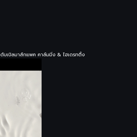
เบิลมาส์กแพค คาล์มมิ่ง & ไฮเดรทติ้ง