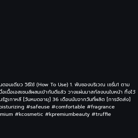
ตอนเดียว วิธีใช้ (How To Use) 1. พับซองบริเวณ เซรั่ม1 ตาม
ื่อเนื้อเอสเซนส์ผสมเข้ากันดีแล้ว วางแผ่นมาสก์ลงบนใบหน้า ทิ้งไว้
รัฐเกาหลี [วันหมดอายุ] 36 เดือนนับจากวันที่ผลิต [การจัดส่ง]
isturizing #safeuse #comfortable #fragrance
mium #kcosmetic #kpremiumbeauty #truffle