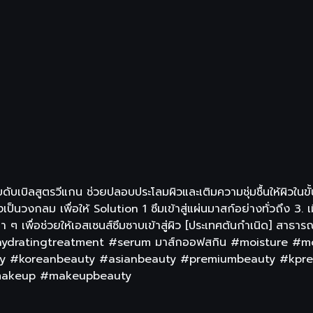
ิลสูตรวีแกน ช่วยปลอบประโลมผิวและเติมความชุ่มชื้นให้ผิวในขั้น
นวงกลม เพื่อให้ Solution 1 ซึมเข้าสู่แผ่นมาสก์อย่างทั่วถึง 3. เม
เพื่อช่วยให้เอสเซนส์ซึมซาบเข้าสู่ผิว [ประเทศต้นกำเนิด] สาธารณ
ydratingtreatment #serum มาส์กออฟสกิน #moisture #mo
y #koreanbeauty #asianbeauty #premiumbeauty #kpre
#makeup #makeupbeauty