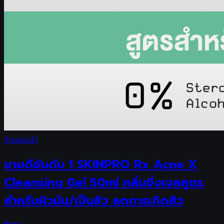
ร้านแนะนำ
ขายดีอันดับ 1 SKINPRO Rx Acne X
Cleansing Gel 50ml คลิ่นซิ่งเจลสูตร
สำหรับผิวมัน/เป็นสิว ลดการเกิดสิว