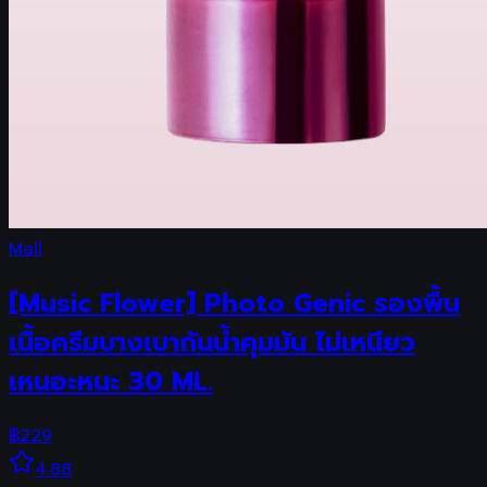
Mall
[Music Flower] Photo Genic รองพื้น
เนื้อครีมบางเบากันน้ำคุมมัน ไม่เหนียว
เหนอะหนะ 30 ML.
฿
229
4.88