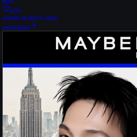
฿
195
4.96
ขายแล้ว
14.4K
177
views
ดูรายละเอียด