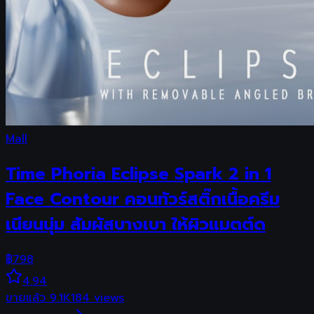
Mall
Time Phoria Eclipse Spark 2 in 1
Face Contour คอนทัวร์สติ๊กเนื้อครีม
เนียนนุ่ม สัมผัสบางเบา ให้ผิวแมตต์ด
฿
798
4.94
ขายแล้ว
9.1K
184
views