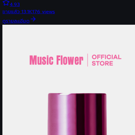
4.93
ขายแล้ว
13.1K
176
views
ดูรายละเอียด