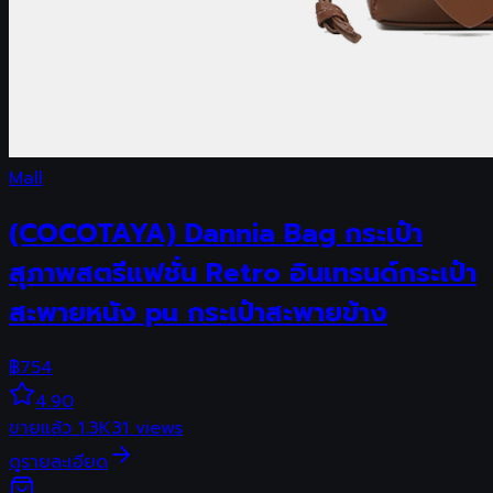
Mall
(COCOTAYA) Dannia Bag กระเป๋า
สุภาพสตรีแฟชั่น Retro อินเทรนด์กระเป๋า
สะพายหนัง pu กระเป๋าสะพายข้าง
฿
754
4.90
ขายแล้ว
1.3K
31
views
ดูรายละเอียด