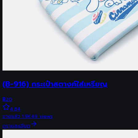
(B-916) กระเป๋าสตางค์ใส่เหรียญ
฿
20
4.84
ขายแล้ว
1.9K
49
views
ดูรายละเอียด