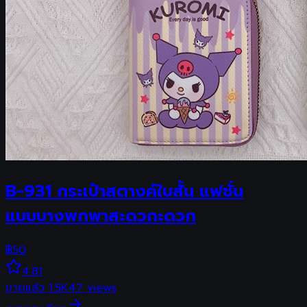
B-931 กระเป๋าสตางค์ใบสั้น แฟชั่น
แบบบางพกพาสะดวกะดวก
฿
50
4.81
ขายแล้ว
1.5K
47
views