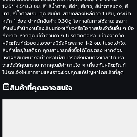
10.5*14.5*8.3 ซม. สี: สีน้ําตาล, สีดํา, สีขาว, สีน้ำตาลแดง, สี
เทา, สีน้ำตาลเข้ม คุณสมบัติ: สายคล้องไหล่ยาว 1 เส้น, กระเป๋า
หลัก 1 ช่อง น้ำหนักสินค้า: 0.30g โอกาสในการใช้งาน: เหมาะ
สำหรับสำนักงานโรงเรียนท่องเที่ยวหรือโอกาสประจำวันอื่น ๆ ข้อ
สังเกต: หากคุณมีคำถามใด ๆ โปรดติดต่อเรา. เนื่องจากวัด
ผลิตภัณฑ์ด้วยตนเองอาจมีข้อผิดพลาด 1-2 ซม. โปรดเข้าใจ.
สินค้านี้อยู่ในสต็อก คุณสามารถสั่งซื้อได้โดยตรง หากด้วย
เหตุผลพิเศษบางอย่างเราไม่สามารถส่งมอบตรงเวลาได้ เรา
จะแจ้งให้คุณทราบ หากคุณมีคำถามใด ๆ เกี่ยวกับผลิตภัณฑ์
โปรดแจ้งให้เราทราบและเราจะช่วยคุณแก้ปัญหาโดยเร็วที่สุด
สินค้าที่คุณอาจสนใจ