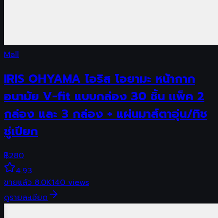
Mall
IRIS OHYAMA ไอริส โอยามะ หน้ากาก
อนามัย V-fit แบบกล่อง 30 ชิ้น แพ็ค 2
กล่อง และ 3 กล่อง + แผ่นมาส์ตาอุ่น/ทิช
ชู่เปียก
฿
280
4.93
ขายแล้ว
8.0K
140
views
ดูรายละเอียด