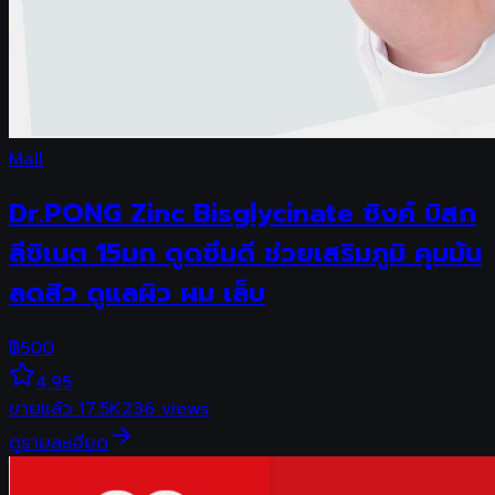
Mall
Dr.PONG Zinc Bisglycinate ซิงค์ บิสก
ลีซิเนต 15มก ดูดซึมดี ช่วยเสริมภูมิ คุมมัน
ลดสิว ดูแลผิว ผม เล็บ
฿
500
4.95
ขายแล้ว
17.5K
236
views
ดูรายละเอียด