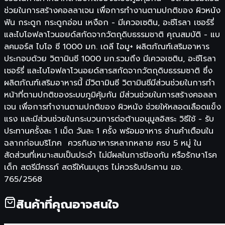
ช่วยในการสร้างคอลลาเจน เพื่อการทำงานตามปกติของ ผิวหนัง
ฟัน กระดูก กระดูกอ่อน เหงือก - มีเควอเซติน, อะซีโรลา เชอร์รี่
และไบโอฟลาโวนอยด์สกัดจากวัตถุดิบธรรมชาติ คุณสมบัติ - แบ
ลคมอร์ส ไบโอ ซี 1000 มก. เดลี ไอมู+ ผลิตภัณฑ์เสริมอาหาร
ประกอบด้วย วิตามินซี 1000 มก.รวมถึง มีเควอเซติน, อะซีโรลา
เชอร์รี่ และไบโอฟลาโวนอยด์สารสกัดจากวัตถุดิบธรรมชาติ ซึ่ง
ผลิตภัณฑ์เสริมอาหารนี้ มีวิตามินซี วิตามินซีมีส่วนช่วยในการทำ
หน้าที่ตามปกติของระบบภูมิคุ้มกัน มีส่วนช่วยในการสร้างคอลลา
เจน เพื่อการทำงานตามปกติของ ผิวหนัง ช่วยให้หลอดเลือดแข็ง
แรง และมีส่วนช่วยในกระบวนการต่อต้านอนุมูลอิสระ วิธีใช้ - รับ
ประทานครั้งละ 1 เม็ด วันละ 1 ครั้ง พร้อมอาหาร อ่านคำเตือนใน
ฉลากก่อนบริโภค ควรกินอาหารหลากหลาย ครบ 5 หมู่ ใน
สัดส่วนที่เหมาะสมเป็นประจำ ไม่มีผลในการป้องกัน หรือรักษาโรค
เด็ก สตรีมีครรภ์ สตรีให้นมบุตร ไม่ควรรับประทาน ฆอ.
765/2568
สินค้าที่คุณอาจสนใจ