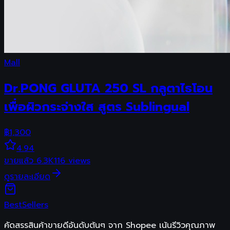
Mall
Dr.PONG GLUTA 250 SL กลูตาไธโอน
เพื่อผิวกระจ่างใส สูตร Sublingual
฿
1,300
4.94
ขายแล้ว
6.3K
116
views
ดูรายละเอียด
Best
Sellers
คัดสรรสินค้าขายดีอันดับต้นๆ จาก Shopee เน้นรีวิวคุณภาพ