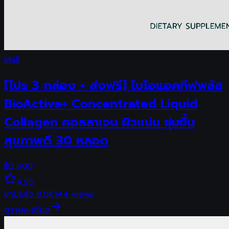
Mall
[โปร 3 กล่อง + ส่งฟรี] ไบโอแอคทีฟพลัส
BioActive+ Concentrated Liquid
Collagen คอลลาเจน ผิวแน่น ชุ่มขื้น
สุขภาพดี 30 หลอด
฿
3,600
4.95
ขายแล้ว
8.0K
144
views
ดูรายละเอียด