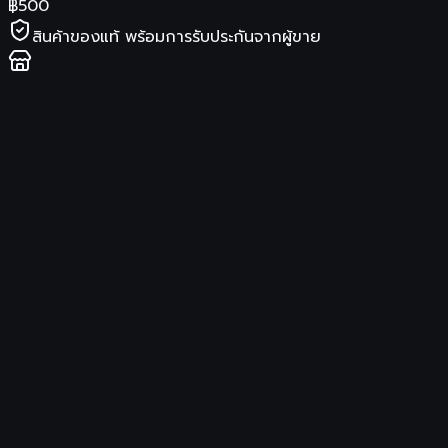
฿
500
สินค้าของแท้ พร้อมการรับประกันจากผู้ขาย
ร้านค้า
Trendy. stores.
จัดส่ง
รองรับการเก็บเงินปลายทาง
ซื้อสินค้าที่ Shopee
รายละเอียดสินค้า
HDTV WIFI Display เชื่อมต่อมือถือไปทีวี ไม่ต้องลงแอพ
รองรับ iPhone/iPad Google Chrome,Google Home และ