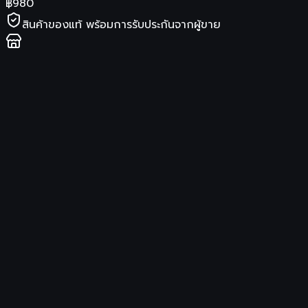
฿
980
สินค้าของแท้ พร้อมการรับประกันจากผู้ขาย
ร้านค้า
AMT Skincare
จัดส่ง
รองรับการเก็บเงินปลายทาง
ซื้อสินค้าที่ Shopee
รายละเอียดสินค้า
AMT AMT Rejuvenating & Rrightening Light Emulsion
ขนาด 50 mL “มอยเจอร์ไรเซอร์ เติมความชุ่มชื้นให้ผิว💧” ด้วย