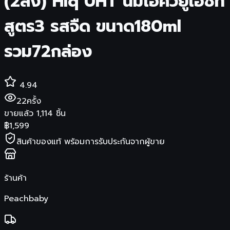
(2ลัง) Hiq UHT นมไฮคิวยูเอชที
สูตร3 รสจืด ขนาด180ml
รวม72กล่อง
4.94
22
ครั้ง
ขายแล้ว
1,114
ชิ้น
฿
1,599
สินค้าของแท้ พร้อมการรับประกันจากผู้ขาย
ร้านค้า
Peachbaby