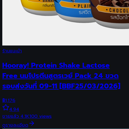
ร้านแนะนำ
Hooray! Protein Shake Lactose
Free นมโปรตีนสูตรเวย์ Pack 24 ขวด
รอบส่งวันที่ 09-11 [BBF25/03/2026]
฿
1,176
4.94
ขายแล้ว
4.1K
100
views
ดูรายละเอียด