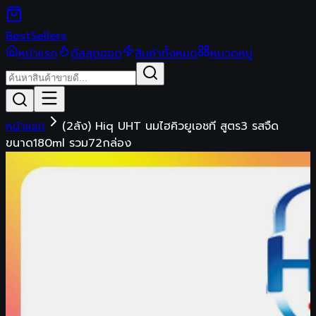
Best
Sellers
หน้าแรก
ดีลสุดฮอต
สินค้าทั้งหมด
หมวดหมู่
หน้าแรก
(2ลัง) Hiq UHT นมไฮคิวยูเอชที สูตร3 รสจืด
ขนาด180ml รวม72กล่อง