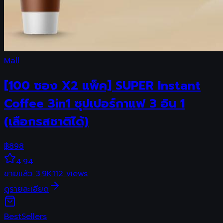
Mall
[100 ซอง X2 แพ็ค] SUPER Instant
Coffee 3in1 ซุปเปอร์กาแฟ 3 อิน 1
(เลือกรสชาติได้)
฿
898
4.94
ขายแล้ว
3.9K
112
views
ดูรายละเอียด
Best
Sellers