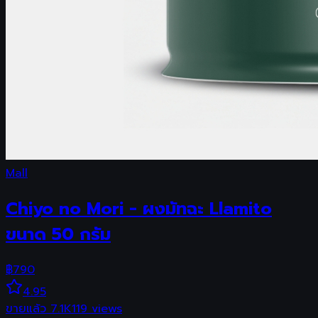
Mall
Chiyo no Mori - ผงมัทฉะ Llamito
ขนาด 50 กรัม
฿
790
4.95
ขายแล้ว
7.1K
119
views