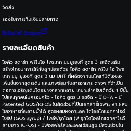
จัดส่ง
รองรับการเก็บเงินปลายทาง
ซื้อสินค้าที่ Shopee
รายละเอียดสินค้า
ไฮคิว สตาร์ท พรีไบโอ โพรเทก นมยูเอชที สูตร 3 รสจืดเสริม
สร้างโภชนาการให้กับลูกน้อยด้วย ไฮคิว สตาร์ท พรีไบ โอ โพร
เทก นมู ยูเอชที สูตร 3 นม UHT ที่ผลิตจากนมโคแท้มีดีเอชเอ
เพิ่มขึ้นจากสูตรเดิม และมาพร้อมกับสารอาหาร ต่างๆ ที่จำเป็น
ต่อการเจริญเติบโตอย่างหลากหลาย เหมาะสำหรับเด็กวัย 1 ปีขึ้น
ไปและทุกคนในครอบครัว - ไฮคิว สูตร 3 รสจืด - มี DHA - มี
Patented GOS/IcFOS ในสัดส่วนที่เป็นเอกสิทธิ์เฉพาะ 9:1 ผสม
ใยอาหารที่ละลายน้ำได้ สูตรผสมผงกาแลค โตโอลิโกแซกคาไรด์
ไซรัป (GOS syrup) / โพลีฟรุกโตส (ฟ รุกโตโอลิโกแซกคาไรด์
สายยาว ICFOS) - มีฟอสฟอรัสและแคลเซียมสูง มีส่วนช่วยใน