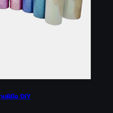
นฝีมือ DIY