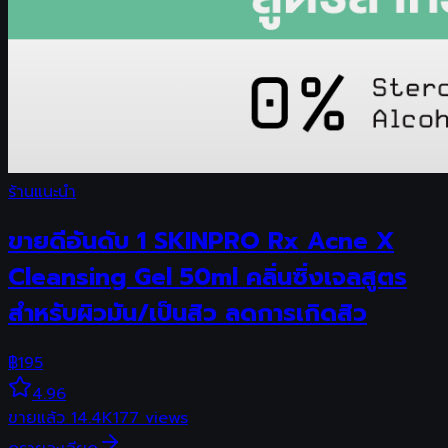
ร้านแนะนำ
ขายดีอันดับ 1 SKINPRO Rx Acne X
Cleansing Gel 50ml คลิ่นซิ่งเจลสูตร
สำหรับผิวมัน/เป็นสิว ลดการเกิดสิว
฿
195
4.96
ขายแล้ว
14.4K
177
views