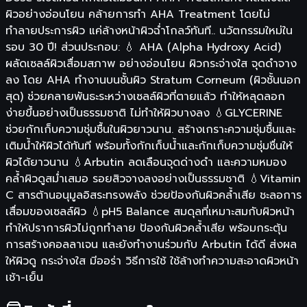
ผิวอย่างอ่อนโยน คล้ายการทำ AHA Treatment โดยไม่
ทำลายประการผิว แค่ล้างหน้าผิวฉ่ำโกลว์ทันที.. นวัตกรรมใหม่ใน
รอบ 30 ปี! ส่วนประกอบ: 💧 AHA (Alpha Hydroxy Acid)
ผลัดเซลล์ผิวเสื่อมสภาพ อย่างอ่อนโยน ผิวกระจ่างใส จุดดำจาง
ลง โดย AHA ทำงานบนชั้นผิว Stratum Corneum (ผิวชั้นนอก
สุด) ช่วยคลายพันธะระหว่างเซลล์ผิวที่ตายแล้ว ทำให้หลุดลอก
ง่ายขึ้นอย่างเป็นธรรมชาติ ไม่ทำให้ผิวบางลง 💧GLYCERINE
ช่วยกักเก็บความชุ่มชื้นในผิวยาวนาน. สร้างเกราะความชุ่มชื้นและ
เติมน้ำให้ผิวได้ทันที พร้อมทั้งกักเก็บน้ำและกักเก็บความชุ่มชื่นให้
ผิวได้ยาวนาน 💧Arbutin ลดเลือนจุดด่างดำ และความหมอง
คล้ำผิวดูสม่ำเสมอ รอยสิวจางลงอย่างเป็นธรรมชาติ 💧Vitamin
C สารต้านอนุมูลอิสระทรงพลัง ช่วยป้องกันผิวคล้ำเสีย ชะลอการ
เสื่อมของเซลล์ผิว 💧pH5 Balance สมดุลที่เหมาะสมกับผิวหน้า
ทำให้ปราการผิวไม่ถูกทำลาย ป้องกันผิวคล้ำเสีย พร้อมกระตุ้น
การสร้างคอลลาเจน และยังทำงานร่วมกับ Arbutin ได้ดี ส่งผล
ให้ผิวดู กระจ่างใส มีออร่า วิธีการใช้ ใช้ล้างทำความสะอาดผิวหน้า
เช้า-เย็น