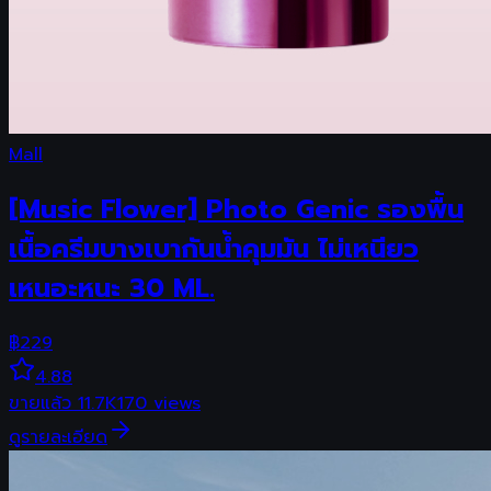
Mall
[Music Flower] Photo Genic รองพื้น
เนื้อครีมบางเบากันน้ำคุมมัน ไม่เหนียว
เหนอะหนะ 30 ML.
฿
229
4.88
ขายแล้ว
11.7K
170
views
ดูรายละเอียด