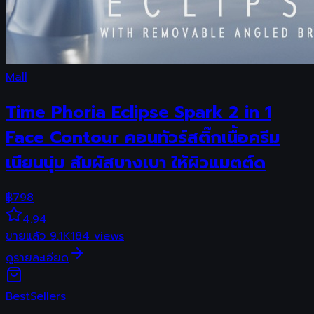
Mall
Time Phoria Eclipse Spark 2 in 1
Face Contour คอนทัวร์สติ๊กเนื้อครีม
เนียนนุ่ม สัมผัสบางเบา ให้ผิวแมตต์ด
฿
798
4.94
ขายแล้ว
9.1K
184
views
ดูรายละเอียด
Best
Sellers