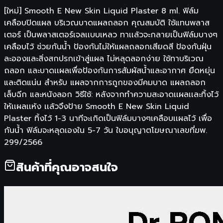
[ใหม่] Smooth E New Skin Liquid Plaster 8 ml. ฟิล์ม
เคลือบปิดแผล บริเวณบาดแผลถลอก คุณสมบัติ ใช้แทนพลาส
เตอร์ เป็นพลาสเตอร์เจลเเบบเหลว ทาเเล้วจะกลายเป็นฟิล์มบางๆ
เคลือบไว้ ช่วยกันน้ำ ป้องกันไม่ให้แผลถลอกเสียดสี ป้องกันฝุ่น
ละอองและสิ่งสกปรกเข้าสู่แผล ไม่หลุดลอกง่าย ใช้ทาบริเวณ
ถลอก และบาดเเผลเพื่อป้องกันการสัมผัสน้ำและอากาศ ยืดหยุ่น
และติดแน่น สำหรับ แผลจากการถูกของมีคมบาด แผลถลอก
เล็บฉีก และหนังลอก วิธีใช้: หลังจากทำความสะอาดเเผลเเละทิ้งไว้
ให้เเผลเเห้ง เเล้วจึงป้าย Smooth E New Skin Liquid
Plaster ทิ้งไว้ 1-3 นาทีจะเกิดเป็นฟิล์มบางๆเคลือบเเผลไว้ เพื่อ
กันน้ำ ฟิล์มจะหลุดเองใน 5-7 วัน ใบอนุญาตโฆษณาเลขที่ฆพ.
299/2566
สินค้าที่คุณอาจสนใจ