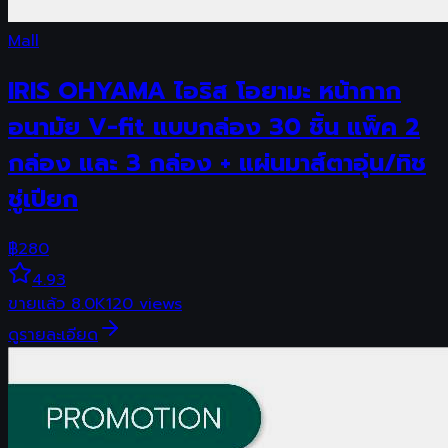
Mall
IRIS OHYAMA ไอริส โอยามะ หน้ากาก
อนามัย V-fit แบบกล่อง 30 ชิ้น แพ็ค 2
กล่อง และ 3 กล่อง + แผ่นมาส์ตาอุ่น/ทิช
ชู่เปียก
฿
280
4.93
ขายแล้ว
8.0K
120
views
ดูรายละเอียด