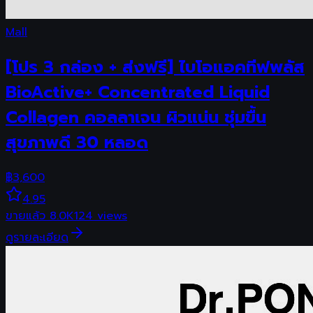
Mall
[โปร 3 กล่อง + ส่งฟรี] ไบโอแอคทีฟพลัส
BioActive+ Concentrated Liquid
Collagen คอลลาเจน ผิวแน่น ชุ่มขื้น
สุขภาพดี 30 หลอด
฿
3,600
4.95
ขายแล้ว
8.0K
124
views
ดูรายละเอียด