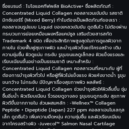
ชื่อแบรนด์ : ไบโอแอคทีฟพลัส BioActive+ ชื่อผลิตภัณฑ์ :
Concentrated Liquid Collagen คอลลาเจนเข้มข้น รสชาติ
มิกซ์เบอร์รี่ (Mixed Berry) ทำไมต้องเป็นผลิตภัณฑ์ของเรา :
คอลลาเจนรูปแบบ Liquid ของเหลวเข้มข้น ดูดซึมไว ไม่ต้องผ่าน
กระบวนการย่อยเหมือนผงหรือแคปซูล เสริมด้วยสารสกัด
Trademark 4 ชนิด เพื่อประสิทธิภาพสูงสุดในการดูแลผิวจาก
ภายใน ช่วยฟื้นฟูสุขภาพผิว และบำรุงผิวตั้งแต่โครงสร้าง เติม
ความชุ่มชื้น ผิวดูแน่น กระชับ รูขุมขนแลดูเล็กลง ผิวแข็งแรงและ
เรียบเนียนขึ้นอย่างเป็นธรรมชาติ เหมาะสำหรับ :
Concentrated Liquid Collagen คอลลาเจนที่เหมาะกับ ผู้ที่
ต้องการบำรุงผิวทั่วไป หรือผู้ที่ผิวไม่แข็งแรง ผิวแห้งขาดน้ำ รูขุม
ขนกว้าง ไม่กระชับ มีปัญหาเรื่องสุขภาพผิว ผลลัพธ์ :
Concentrated Liquid Collagen ช่วยบำรุงผิวให้ผิวลื่นขึ้น ชุ่ม
ชื้นอิ่มน้ำ ผิวเรียบเนียน ริ้วรอยดูจางลง รูขุมขนดูกระชับ สุขภาพ
ผิวดีขึ้นจากภายใน ส่วนผสมหลัก : -Wellnex™ Collagen
Peptide + Dipeptide (Japan) 227 ppm คอลลาเจนโมเลกุล
เล็ก ดูดซึมไว เพิ่มความยืดหยุ่น ความชุ่มชื้น และผิวเรียบเนียน
จากโครงสร้างผิว -Juvecol™ Salmon Nasal Cartilage