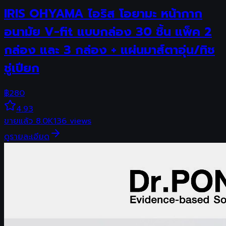
IRIS OHYAMA ไอริส โอยามะ หน้ากาก
อนามัย V-fit แบบกล่อง 30 ชิ้น แพ็ค 2
กล่อง และ 3 กล่อง + แผ่นมาส์ตาอุ่น/ทิช
ชู่เปียก
฿
280
4.93
ขายแล้ว
8.0K
136
views
ดูรายละเอียด