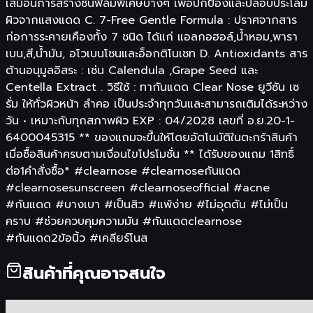
เสมือนการสร้างชั้นฟิล์มพิเศษบางๆ เพื่อปกป้องและปลอบประโลม
ผิวจากแสงแดด C. 7-Free Gentle Formula : ปราศจากสาร
ก่อการระคายเคืองทั้ง 7 ชนิด ได้แก่ แอลกอฮอล์,น้ำหอม,พารา
เบน,สี,น้ำมัน, อโวเบนโซนและอ็อกติโนเซท D. Antioxidants สาร
ต้านอนุมูลอิสระ : เช่น Calendula ,Grape Seed และ
Centella Extract . วิธีใช้ : ทากันแดด Clear Nose ยูวีซัน เซ
รั่ม ให้ทั่วผิวหน้า ลำคอ เป็นประจำทุกวันและสามารถเติมได้ระหว่าง
วัน • เหมาะกับทุกสภาพผิว EXP : 04/2028 เลขที่ อ.ย.20-1-
6400045315 ** ของแถมจะขึ้นให้โดยอัตโนมัติในตะกร้าสินค้า
เมื่อซื้อสินค้าครบตามเงื่อนไขโปรโมชั่น ** ได้รับของแถม 1สิทธิ์
ต่อ1คำสั่งซื้อ* #clearnose #clearnoseกันแดด
#clearnosesunscreen #clearnoseofficial #acne
#กันแดด #บางเบา #เป็นสิว #แพ้ง่าย #ไม่อุดตัน #ไม่เป็น
คราบ #ช่วยควบคุมความมัน #กันแดดclearnose
#กันแดด2ข้อนิ้ว #เคลียร์โนส
สินค้าที่คุณอาจสนใจ