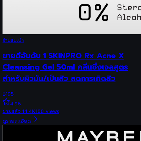
ร้านแนะนำ
ขายดีอันดับ 1 SKINPRO Rx Acne X
Cleansing Gel 50ml คลิ่นซิ่งเจลสูตร
สำหรับผิวมัน/เป็นสิว ลดการเกิดสิว
฿
195
4.96
ขายแล้ว
14.4K
188
views
ดูรายละเอียด