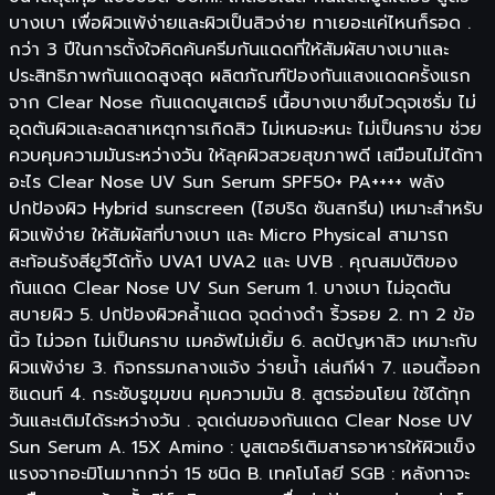
บางเบา เพื่อผิวแพ้ง่ายและผิวเป็นสิวง่าย ทาเยอะแค่ไหนก็รอด .
กว่า 3 ปีในการตั้งใจคิดค้นครีมกันแดดที่ให้สัมผัสบางเบาและ
ประสิทธิภาพกันแดดสูงสุด ผลิตภัณฑ์ป้องกันแสงแดดครั้งแรก
จาก Clear Nose กันแดดบูสเตอร์ เนื้อบางเบาซึมไวดุจเซรั่ม ไม่
อุดตันผิวและลดสาเหตุการเกิดสิว ไม่เหนอะหนะ ไม่เป็นคราบ ช่วย
ควบคุมความมันระหว่างวัน ให้ลุคผิวสวยสุขภาพดี เสมือนไม่ได้ทา
อะไร Clear Nose UV Sun Serum SPF50+ PA++++ พลัง
ปกป้องผิว Hybrid sunscreen (ไฮบริด ซันสกรีน) เหมาะสำหรับ
ผิวแพ้ง่าย ให้สัมผัสที่บางเบา และ Micro Physical สามารถ
สะท้อนรังสียูวีได้ทั้ง UVA1 UVA2 และ UVB . คุณสมบัติของ
กันแดด Clear Nose UV Sun Serum 1. บางเบา ไม่อุดตัน
สบายผิว 5. ปกป้องผิวคล้ำแดด จุดด่างดำ ริ้วรอย 2. ทา 2 ข้อ
นิ้ว ไม่วอก ไม่เป็นคราบ เมคอัพไม่เยิ้ม 6. ลดปัญหาสิว เหมาะกับ
ผิวแพ้ง่าย 3. กิจกรรมกลางแจ้ง ว่ายน้ำ เล่นกีฬา 7. แอนตี้ออก
ซิแดนท์ 4. กระชับรูขุมขน คุมความมัน 8. สูตรอ่อนโยน ใช้ได้ทุก
วันและเติมได้ระหว่างวัน . จุดเด่นของกันแดด Clear Nose UV
Sun Serum A. 15X Amino : บูสเตอร์เติมสารอาหารให้ผิวแข็ง
แรงจากอะมิโนมากกว่า 15 ชนิด B. เทคโนโลยี SGB : หลังทาจะ