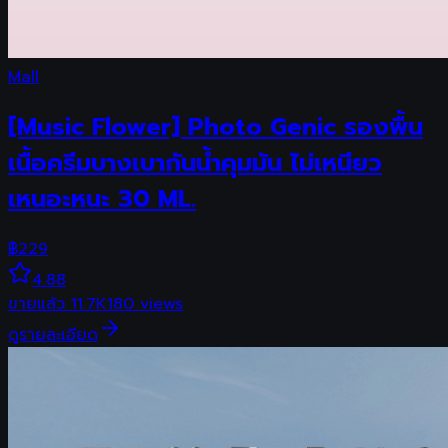
Mall
[Music Flower] Photo Genic รองพื้น
เนื้อครีมบางเบากันน้ำคุมมัน ไม่เหนียว
เหนอะหนะ 30 ML.
฿
229
4.88
ขายแล้ว
11.7K
180
views
ดูรายละเอียด