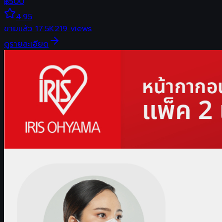
฿
500
4.95
ขายแล้ว
17.5K
219
views
ดูรายละเอียด