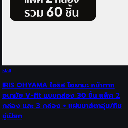
Mall
IRIS OHYAMA ไอริส โอยามะ หน้ากาก
อนามัย V-fit แบบกล่อง 30 ชิ้น แพ็ค 2
กล่อง และ 3 กล่อง + แผ่นมาส์ตาอุ่น/ทิช
ชู่เปียก