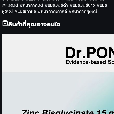
#แมส3d #หน้ากาก3d #แมส3dสีดำ #แมส3dสีขาว #แมส
ผู้ใหญ่ #แมสเกาหลี #หน้ากากเกาหลี #หน้ากากผู้ใหญ่
สินค้าที่คุณอาจสนใจ