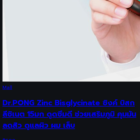
Mall
Dr.PONG Zinc Bisglycinate ซิงค์ บิสก
ลีซิเนต 15มก ดูดซึมดี ช่วยเสริมภูมิ คุมมัน
ลดสิว ดูแลผิว ผม เล็บ