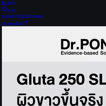
฿
3,600
4.95
ขายแล้ว
8.0K
134
views
ดูรายละเอียด