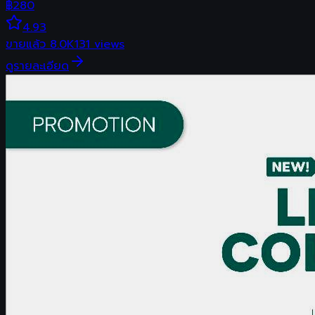
฿
280
4.93
ขายแล้ว
8.0K
131
views
ดูรายละเอียด