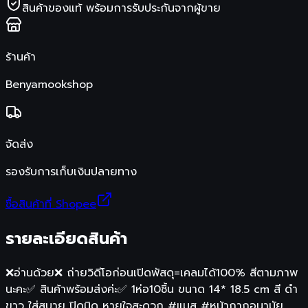
สินค้าของแท้ พร้อมการรับประกันจากผู้ขาย
ร้านค้า
Benyamookshop
จัดส่ง
รองรับการเก็บเงินปลายทาง
ซื้อสินค้าที่ Shopee
รายละเอียดสินค้า
❌อ่านด้วย❌ ถ่ายวิดีโอก่อนเปิดพัสดุ=เคลมได้100% สีตามภาพ
นะคะ✅ สินค้าพร้อมส่งค่ะ✅ 1ห่อ10ชิ้น ขนาด 14* 18.5 cm สี ดำ
ขาว ใส่สบาย ปิดมิด หายใจสะดวก #แมส #หน้ากากอนามัย