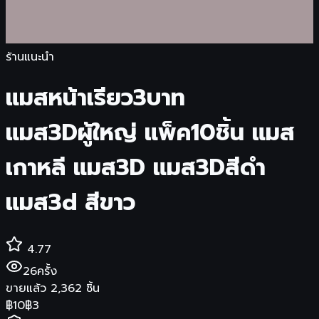
ร้านแนะนำ
แมสหน้าเรียว3บาท
แมส3Dผู้ใหญ่ แพ็ค10ชิ้น แมส
เกาหลี แมส3D แมส3Dสีดำ
แมส3d สีขาว
4.77
26
ครั้ง
ขายแล้ว
2,362
ชิ้น
฿
10
฿
3