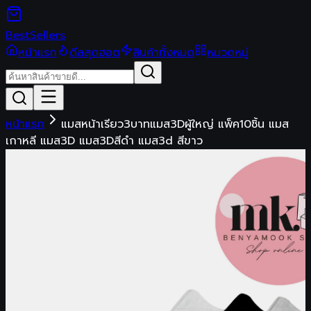
Best
Sellers
หน้าแรก
ดีลสุดฮอต
สินค้าทั้งหมด
หมวดหมู่
หน้าแรก
แมสหน้าเรียว3บาทแมส3Dผู้ใหญ่ แพ็ค10ชิ้น แมส
เกาหลี แมส3D แมส3Dสีดำ แมส3d สีขาว