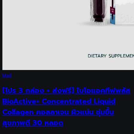
Mall
[โปร 3 กล่อง + ส่งฟรี] ไบโอแอคทีฟพลัส
BioActive+ Concentrated Liquid
Collagen คอลลาเจน ผิวแน่น ชุ่มขื้น
สุขภาพดี 30 หลอด