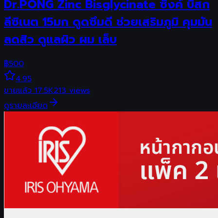
Dr.PONG Zinc Bisglycinate ซิงค์ บิสก
ลีซิเนต 15มก ดูดซึมดี ช่วยเสริมภูมิ คุมมัน
ลดสิว ดูแลผิว ผม เล็บ
฿
500
4.95
ขายแล้ว
17.5K
213
views
ดูรายละเอียด