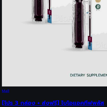
Mall
[โปร 3 กล่อง + ส่งฟรี] ไบโอแอคทีฟพลัส