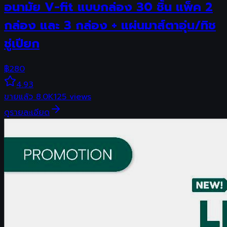
อนามัย V-fit แบบกล่อง 30 ชิ้น แพ็ค 2
กล่อง และ 3 กล่อง + แผ่นมาส์ตาอุ่น/ทิช
ชู่เปียก
฿
280
4.93
ขายแล้ว
8.0K
125
views
ดูรายละเอียด