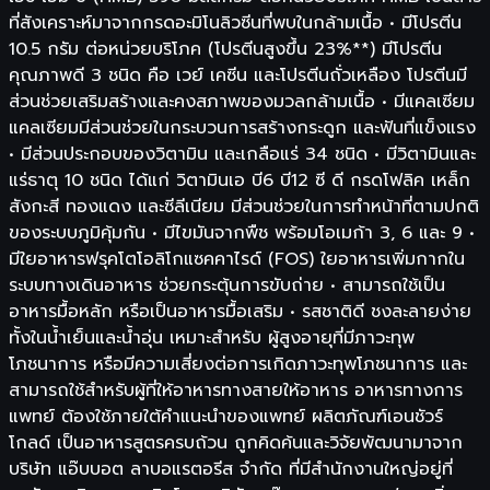
ที่สังเคราะห์มาจากกรดอะมิโนลิวซีนที่พบในกล้ามเนื้อ • มีโปรตีน
10.5 กรัม ต่อหน่วยบริโภค (โปรตีนสูงขึ้น 23%**) มีโปรตีน
คุณภาพดี 3 ชนิด คือ เวย์ เคซีน และโปรตีนถั่วเหลือง โปรตีนมี
ส่วนช่วยเสริมสร้างและคงสภาพของมวลกล้ามเนื้อ • มีแคลเซียม
แคลเซียมมีส่วนช่วยในกระบวนการสร้างกระดูก และฟันที่แข็งแรง
• มีส่วนประกอบของวิตามิน และเกลือแร่ 34 ชนิด • มีวิตามินและ
แร่ธาตุ 10 ชนิด ได้แก่ วิตามินเอ บี6 บี12 ซี ดี กรดโฟลิค เหล็ก
สังกะสี ทองแดง และซีลีเนียม มีส่วนช่วยในการทำหน้าที่ตามปกติ
ของระบบภูมิคุ้มกัน • มีไขมันจากพืช พร้อมโอเมก้า 3, 6 และ 9 •
มีใยอาหารฟรุคโตโอลิโกแซคคาไรด์ (FOS) ใยอาหารเพิ่มกากใน
ระบบทางเดินอาหาร ช่วยกระตุ้นการขับถ่าย • สามารถใช้เป็น
อาหารมื้อหลัก หรือเป็นอาหารมื้อเสริม • รสชาติดี ชงละลายง่าย
ทั้งในน้ำเย็นและน้ำอุ่น เหมาะสำหรับ ผู้สูงอายุที่มีภาวะทุพ
โภชนาการ หรือมีความเสี่ยงต่อการเกิดภาวะทุพโภชนาการ และ
สามารถใช้สำหรับผู้ที่ให้อาหารทางสายให้อาหาร อาหารทางการ
แพทย์ ต้องใช้ภายใต้คำแนะนำของแพทย์ ผลิตภัณฑ์เอนชัวร์
โกลด์ เป็นอาหารสูตรครบถ้วน ถูกคิดค้นและวิจัยพัฒนามาจาก
บริษัท แอ๊บบอต ลาบอแรตอรีส จำกัด ที่มีสำนักงานใหญ่อยู่ที่