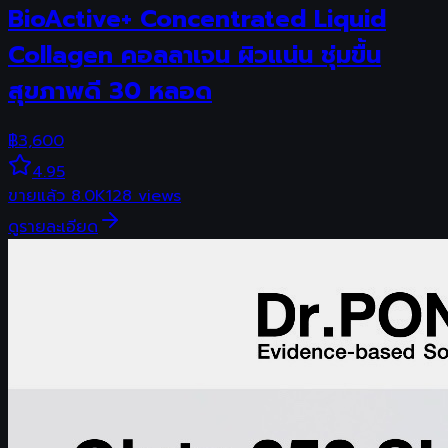
BioActive+ Concentrated Liquid
Collagen คอลลาเจน ผิวแน่น ชุ่มขื้น
สุขภาพดี 30 หลอด
฿
3,600
4.95
ขายแล้ว
8.0K
128
views
ดูรายละเอียด