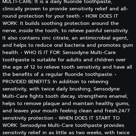
MULTI-CARE: It is a daily fluoride toothpaste,
clinically proven to provide sensitivity relief and all-
round protection for your teeth. • HOW DOES IT
WORK: It builds soothing protection around the
nerve, inside the tooth, to relieve painful sensitivity.
It also contains zinc citrate, an antimicrobial agent,
and helps to reduce oral bacteria and promotes gum
health. • WHO IS IT FOR: Sensodyne Multi-Care
toothpaste is suitable for adults and children over
the age of 12 to relieve tooth sensitivity and have all
the benefits of a regular fluoride toothpaste. •
PROVIDED BENEFITS: In addition to relieving
sensitivity, with twice daily brushing, Sensodyne
Multi-Care fights tooth decay, strengthens enamel,
helps to remove plaque and maintain healthy gums,
and leaves your mouth feeling clean and fresh.24/7
sensitivity protection • WHEN DOES IT START TO
WORK: Sensodyne Multi-Care toothpaste provides
sensitivity relief in as little as two weeks, with twice