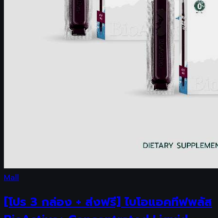
Mall
[โปร 3 กล่อง + ส่งฟรี] ไบโอแอคทีฟพลัส