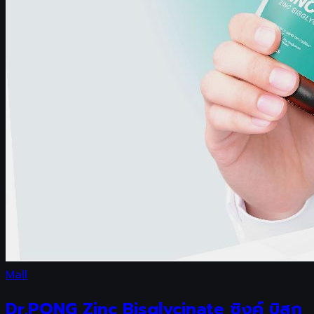
Mall
Dr.PONG Zinc Bisglycinate ซิงค์ บิสก