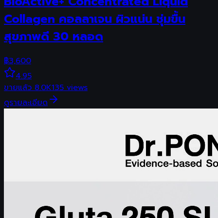
BioActive+ Concentrated Liquid
Collagen คอลลาเจน ผิวแน่น ชุ่มขื้น
สุขภาพดี 30 หลอด
฿
3,600
4.95
ขายแล้ว
8.0K
135
views
ดูรายละเอียด