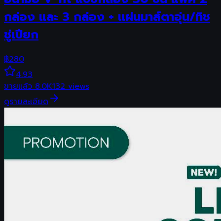
กล่อง และ 3 กล่อง + แผ่นมาส์ตาอุ่น/ทิช
ชู่เปียก
฿
280
4.93
ขายแล้ว
8.0K
132
views
ดูรายละเอียด