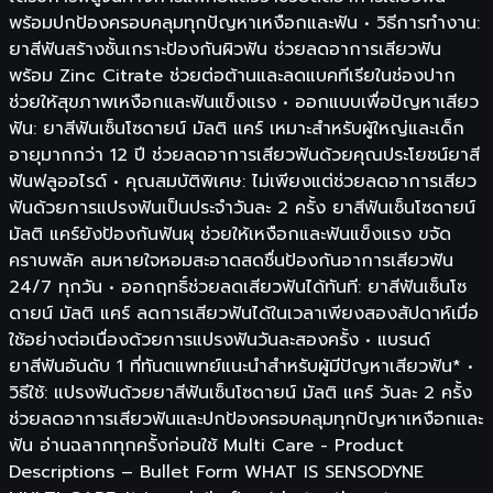
พร้อมปกป้องครอบคลุมทุกปัญหาเหงือกและฟัน • วิธีการทำงาน:
ยาสีฟันสร้างชั้นเกราะป้องกันผิวฟัน ช่วยลดอาการเสียวฟัน
พร้อม Zinc Citrate ช่วยต่อต้านและลดแบคทีเรียในช่องปาก
ช่วยให้สุขภาพเหงือกและฟันแข็งแรง • ออกแบบเพื่อปัญหาเสียว
ฟัน: ยาสีฟันเซ็นโซดายน์ มัลติ แคร์ เหมาะสำหรับผู้ใหญ่และเด็ก
อายุมากกว่า 12 ปี ช่วยลดอาการเสียวฟันด้วยคุณประโยชน์ยาสี
ฟันฟลูออไรด์ • คุณสมบัติพิเศษ: ไม่เพียงแต่ช่วยลดอาการเสียว
ฟันด้วยการแปรงฟันเป็นประจำวันละ 2 ครั้ง ยาสีฟันเซ็นโซดายน์
มัลติ แคร์ยังป้องกันฟันผุ ช่วยให้เหงือกและฟันแข็งแรง ขจัด
คราบพลัค ลมหายใจหอมสะอาดสดชื่นป้องกันอาการเสียวฟัน
24/7 ทุกวัน • ออกฤทธิ์ช่วยลดเสียวฟันได้ทันที: ยาสีฟันเซ็นโซ
ดายน์ มัลติ แคร์ ลดการเสียวฟันได้ในเวลาเพียงสองสัปดาห์เมื่อ
ใช้อย่างต่อเนื่องด้วยการแปรงฟันวันละสองครั้ง • แบรนด์
ยาสีฟันอันดับ 1 ที่ทันตแพทย์แนะนำสำหรับผู้มีปัญหาเสียวฟัน* •
วิธีใช้: แปรงฟันด้วยยาสีฟันเซ็นโซดายน์ มัลติ แคร์ วันละ 2 ครั้ง
ช่วยลดอาการเสียวฟันและปกป้องครอบคลุมทุกปัญหาเหงือกและ
ฟัน อ่านฉลากทุกครั้งก่อนใช้ Multi Care - Product
Descriptions – Bullet Form WHAT IS SENSODYNE