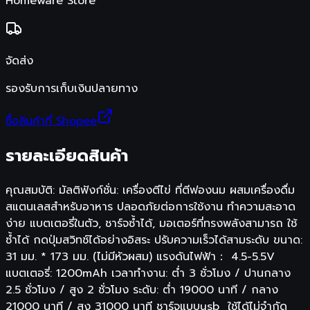
Homeware Store
จัดส่ง
รองรับการเก็บเงินปลายทาง
ซื้อสินค้าที่ Shopee
รายละเอียดสินค้า
คุณสมบัติ: มัลติฟังก์ชั่น: เครื่องตีไข่ ที่ตีฟองนม ผสมเครื่องดื่ม
สแตนเลสสำหรับอาหาร ปลอดภัยต่อการใช้งาน ทำความสะอาด
ง่าย แบตเตอรี่ในตัว, ชาร์จซ้ำได้, มอเตอร์ที่ทรงพลังสามารถ ใช้
ซ้ำได้ กดปุ่มสวิทช์ได้อย่างอิสระ ปรับความเร็วได้สามระดับ ขนาด:
31 มม. * 173 มม. (ไม่มีหัวผสม) แรงดันไฟฟ้า： 4.5-5.5V
แบตเตอรี่: 1200mAh เวลาทำงาน: ต่ำ 3 ชั่วโมง / ปานกลาง
2.5 ชั่วโมง / สูง 2 ชั่วโมง ระดับ: ต่ำ 19000 นาที / กลาง
21000 นาที / สูง 31000 นาที ชาร์จแบบusb ใช้ได้ไม่จำกัด