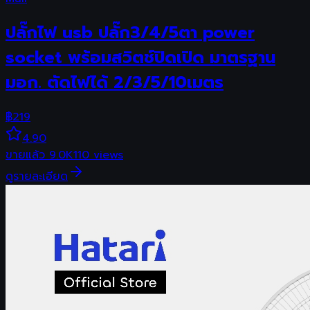
ปลั๊กไฟ usb ปลั๊ก3/4/5ตา power
socket พร้อมสวิตช์ปิดเปิด มาตรฐาน
มอก. ตัดไฟได้ 2/3/5/10เมตร
฿
219
4.90
ขายแล้ว
9.0K
110
views
ดูรายละเอียด