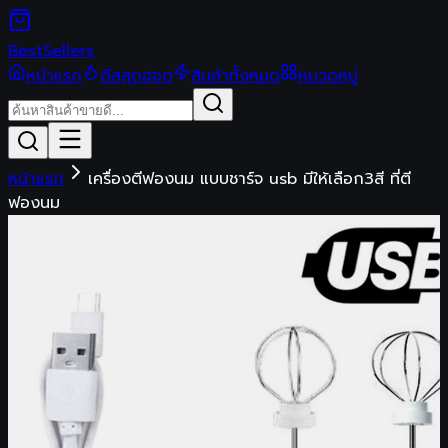
Best
Sellers
หน้าแรก
ดีลสุดฮอต
สินค้าทั้งหมด
หมวดหมู่
หน้าแรก
เครื่องตีฟองนม แบบชาร์จ usb มีให้เลือก3สี ที่ตี
ฟองนม