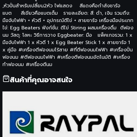
,หัวปั่นสำหรับเปลี่ยน2หัว ไฟแสดง สีแดงคือกำลังชาร์จ
แบต สีเขียวคือแบตเต็ม รายละเอียด: สี: ดำ, เงิน รวมถึง:
มือจับไฟฟ้า + หัวตี + อุปกรณ์ตีไข่ + สายชาร์จ เครื่องมือประเภท
ไข่: Egg Beaters ฟังก์ชั่น: ตีไข่ Stiring ผสมเครื่องดื่ม ตีฟอง
นม วัสดุ: โลหะ วิธีการวาง Eggbeater: มือ แพ็คเกจรวม: 1 x
มือจับไฟฟ้า 1 x หัวตี 1 x Egg Beater Stick 1 x สายชาร์จ 1
x คู่มือ #เครื่องตีฟองนมไร้สาย #ที่ตีฟองนมไฟฟ้า #เครื่องปั่น
ฟองนม #ตีฟองนมไฟฟ้า #เครื่องตีฟองนมอัตโนมัติ #เครื่อง
ทำฟองนม #เครื่องตีนม
สินค้าที่คุณอาจสนใจ