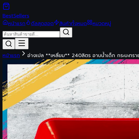
Best
Sellers
หน้าแรก
ดีลสุดฮอต
สินค้าทั้งหมด
หมวดหมู่
หน้าแรก
อ่างเปล **เหลี่ยม** 240ลิตร อาบน้ำเด็ก กระบะทราย