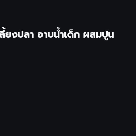
เลี้ยงปลา อาบน้ำเด็ก ผสมปูน