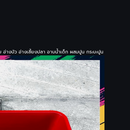
 อ่างบัว อ่างเลี้ยงปลา อาบน้ำเด็ก ผสมปูน กระบะปูน