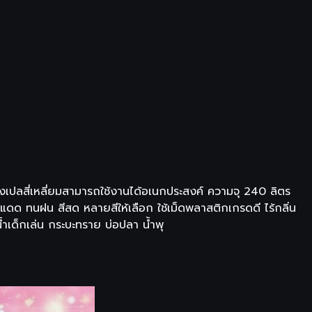
างเปลสี่เหลี่ยมสามารถใช้งานได้อเนกประสงค์ ความจุ 240 ลิตร
 ทนฝน สีสด หลายสีให้เลือก ใช้เม็ดพลาสติกเกรดดี ไร้กลิ่น
้ำเด็กเล่น กระบะทราย บ่อปลา น้ำพุ