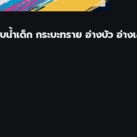
บน้ำเด็ก กระบะทราย อ่างบัว อ่าง