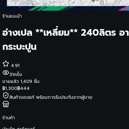
ร้านแนะนำ
อ่างเปล **เหลี่ยม** 240ลิตร อา
กระบะปูน
4.91
31
ครั้ง
ขายแล้ว
1,409
ชิ้น
฿
1,300
฿
444
สินค้าของแท้ พร้อมการรับประกันจากผู้ขาย
ร้านค้า