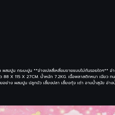
็ก ผสมปูน กระบะปูน **อ่างเปลสี่เหลี่ยมขายแบบไม่กันรอยใดๆ** อ่
8 X 115 X 27CM. น้ำหนัก 7.2KG. เนื้อพลาสติกหนา เนียว ทนแดด
ย่าง ผสมปูน ปลูกบัว เลี้ยงปลา เลี้ยงกุ้ง เต่า อาบน้ำสุนัข อ่างน