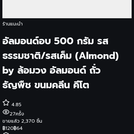
ร้านแนะนำ
อัลมอนด์อบ 500 กรัม รส
ธรรมชาติ/รสเค็ม (Almond)
by ล้อมวง อัลมอนด์ ถั่ว
ธัญพืช ขนมคลีน คีโต
4.85
27
ครั้ง
ขายแล้ว
2,370
ชิ้น
฿
120
฿
64