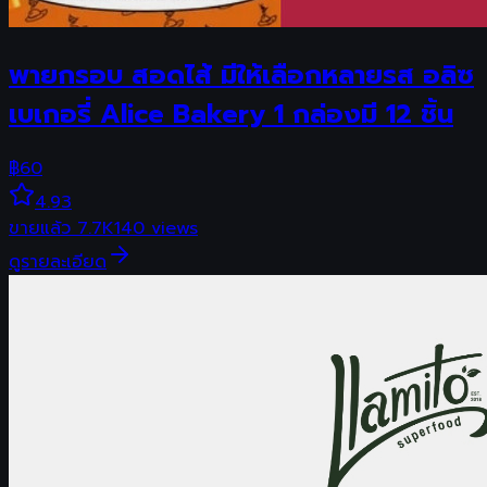
พายกรอบ สอดไส้ มีให้เลือกหลายรส อลิซ
เบเกอรี่ Alice Bakery 1 กล่องมี 12 ชิ้น
฿
60
4.93
ขายแล้ว
7.7K
140
views
ดูรายละเอียด