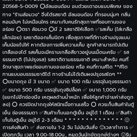
20568-5-0009 ⭕อัลมอนด์อบ อบด้วยเตาอบแบบพิเศษ ของ
ทาง "ร้านล้อมวง" จึงได้รสชาติ อัลมอนด์อบ ที่กรอบนุ่มๆ กลิ่น
หอมมันๆ ไม่เหมือนใคร เหมาะกับคนรักสุขภาพที่ชอบทานของ
อร่อย ⭕ตรา ล้อมวง ⭕️มี 2 รสชาติให้เลือก ✅รสเค็ม (ใส่เกลือ
เล็กน้อย) รสชาติออกเค็มนิดๆ เพื่อสุขภาพที่ดีทางร้านปรุงแบบ
เค็มน้อยไปให้ หากต้องการเพิ่มความเค็ม ลูกค้าสามารถไปเติม
เกลือเองได้ รสเค็มจะมีคราบเกลือสีขาวอยู่บนเม็ดนะครับ ✅ รส
ธรรมชาติ (ไม่ปรุงรส) รสชาติตามธรรมชาติ เหมาะสำหรับ คนที่
รักษาสุขภาพแต่ชอบทานของอร่อย หรือ คนที่ทานคีโต **คีโต
ทานแบบอบธรรมชาติได้ ทางร้านไม่ได้เติมผงปรุงรสใดๆ **
⭕️ขนาดถุง มี 3 ขนาด ✅ ขนาด 100 กรัม บรรจุในถุงธรรมดา
✅ ขนาด 500 กรัม บรรจุในถุงซิปล็อค ✅ ขนาด 1,000 กรัม
(แยกไปอีกช่องนึง เหตุผลด้านน้ำหนัก เพื่อให้ลูกค้าจ่ายค่าส่งถูก
ลง) ⭕️ ควรปิดปากถุงให้สนิทเมื่อทานเสร็จ ⭕️ ควรเก็บสินค้าในตู้
เย็น ช่องธรรมดา ✅สินค้าเก็บนอกตู้เย็น อยู่ได้ 1 เดือน ✅สินค้า
เก็บในตู้เย็น อยู่ได้ 2-3 เดือน * * * * * * * * * * * * * * 🙂
การส่งสินค้า ✅ ส่งภายใน 1-2 วัน ไม่นับวันสั่ง 🙂เวลาทำการ ✅
เปิดทุกวัน เวลา 9.00-18.00น., หยุดวันนักขัตฤกษ์ต่างๆ 🙂รับ