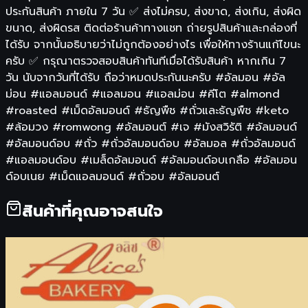
ประกันสินค้า ภายใน 7 วัน ✅ ส่งไม่ครบ, ส่งขาด, ส่งเกิน, ส่งผิด
ขนาด, ส่งผิดรส ติดต่อร้านค้าทางแชท ถ่ายรูปสินค้าและกล่องที่
ได้รับ จากนั้นอธิบายว่าไม่ถูกต้องอย่างไร เพื่อให้ทางร้านแก้ไขนะ
ครับ ✅ กรุณาตรวจสอบสินค้าทันทีเมื่อได้รับสินค้า หากเกิน 7
วัน นับจากวันที่ได้รับ ถือว่าหมดประกันนะครับ #อัลมอน #อัล
ม่อน #แอลมอนด์ #แอลมอน #แอลม่อน #คีโต #almond
#roasted #เม็ดอัลมอนด์ #ธัญพืช #ถั่วและธัญพืช #keto
#ล้อมวง #romwong #อัลมอนต์ #เจ #มังสวิรัติ #อัลมอนด์
#อัลมอนด์อบ #ถั่ว #ถั่วอัลมอนด์อบ #อัลมอล #ถั่วอัลมอนด์
#แอลมอนด์อบ #เมล็ดอัลมอนด์ #อัลมอนด์อบเกลือ #อัลมอน
ด์อบเนย #เม็ดแอลมอนด์ #ถั่วอบ #อัลมอนต์
สินค้าที่คุณอาจสนใจ