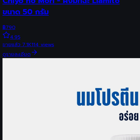
Chiyo no Mori - ผงมัทฉะ Llamito
ขนาด 50 กรัม
฿
790
4.95
ขายแล้ว
7.1K
114
views
ดูรายละเอียด