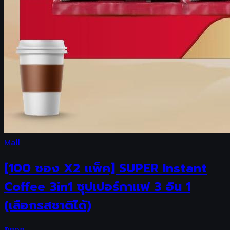
Mall
[100 ซอง X2 แพ็ค] SUPER Instant
Coffee 3in1 ซุปเปอร์กาแฟ 3 อิน 1
(เลือกรสชาติได้)