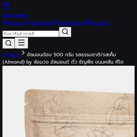
Best
Sellers
หน้าแรก
ดีลสุดฮอต
สินค้าทั้งหมด
หมวดหมู่
หน้าแรก
อัลมอนด์อบ 500 กรัม รสธรรมชาติ/รสเค็ม
(Almond) by ล้อมวง อัลมอนด์ ถั่ว ธัญพืช ขนมคลีน คีโต