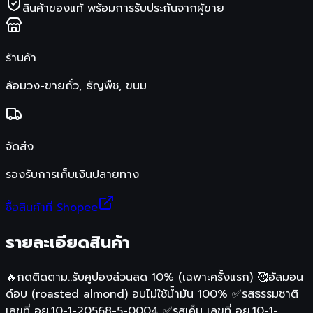
สินค้าของแท้ พร้อมการรับประกันจากผู้ขาย
ร้านค้า
ล้อมวง-ขายถั่ว, ธัญพืช, ขนม
จัดส่ง
รองรับการเก็บเงินปลายทาง
ซื้อสินค้าที่ Shopee
รายละเอียดสินค้า
🔥กดติดตาม..รับคูปองส่วนลด 10% (เฉพาะครั้งแรก) 🥰อัลมอน
ด์อบ (roasted almond) อบไม่ใช้น้ำมัน 100% ✅รสธรรมชาติ
เลขที่ อย.10-1-20568-5-0004 ✅รสเค็ม เลขที่ อย.10-1-