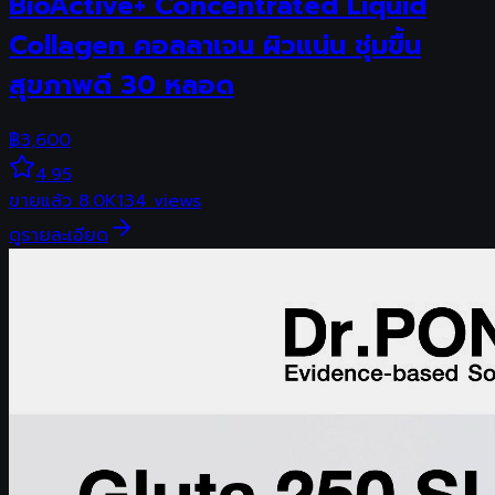
BioActive+ Concentrated Liquid
Collagen คอลลาเจน ผิวแน่น ชุ่มขื้น
สุขภาพดี 30 หลอด
฿
3,600
4.95
ขายแล้ว
8.0K
134
views
ดูรายละเอียด