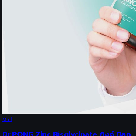
Mall
Dr.PONG Zinc Bisglycinate ซิงค์ บิสก