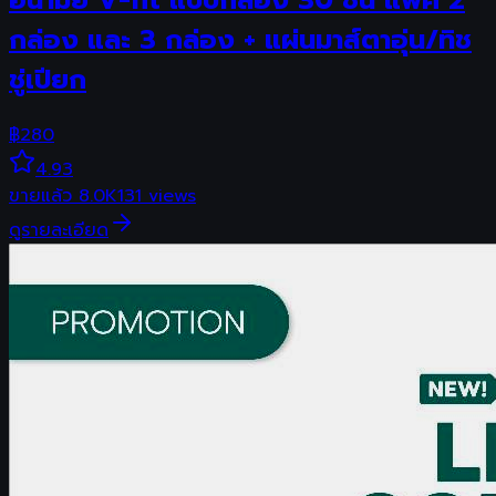
อนามัย V-fit แบบกล่อง 30 ชิ้น แพ็ค 2
กล่อง และ 3 กล่อง + แผ่นมาส์ตาอุ่น/ทิช
ชู่เปียก
฿
280
4.93
ขายแล้ว
8.0K
131
views
ดูรายละเอียด