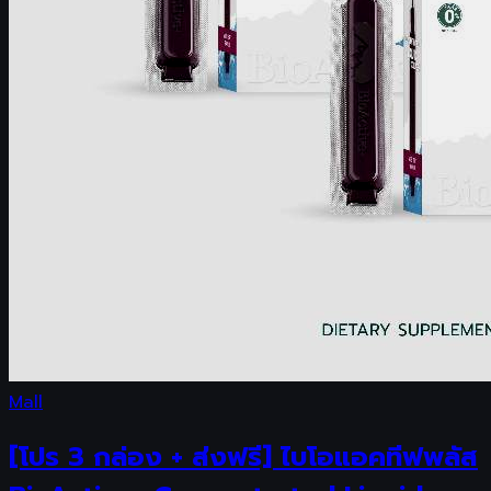
Mall
[โปร 3 กล่อง + ส่งฟรี] ไบโอแอคทีฟพลัส