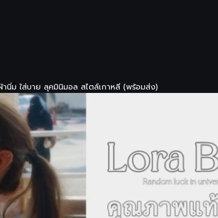
านิ่ม ใส่บาย ลุคมินิมอล สไตล์เกาหลี (พร้อมส่ง)