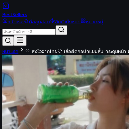
Best
Sellers
หน้าแรก
ดีลสุดฮอต
สินค้าทั้งหมด
หมวดหมู่
หน้าแรก
🤍 ส่งไวจากไทย🤍 เสื้อยืดคอปกแขนสั้น กระดุมหน้า ผ้