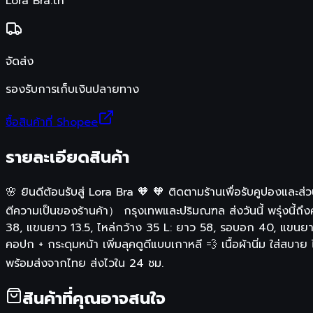
Lora Bra.th
จัดส่ง
รองรับการเก็บเงินปลายทาง
ซื้อสินค้าที่ Shopee
รายละเอียดสินค้า
🌸 ยินดีต้อนรับสู่ Lora Bra 🧡 🧡 ติดตามร้านเพื่อรับคูปองและส่ว
ตีความเป็นของร้านค้า） กรุงเทพและปริมณฑล ส่งวันนี้ พรุ่งนี้ถึง
38, แขนยาว 13.5, ไหล่กว้าง 35 L: ยาว 58, รอบอก 40, แขนยาว 
คอปก + กระดุมหน้า เพิ่มลุคดูดีแบบเกาหลี 💨 เนื้อผ้านิ่ม ใส่สบ
พร้อมส่งจากไทย ส่งไวใน 24 ชม.
สินค้าที่คุณอาจสนใจ