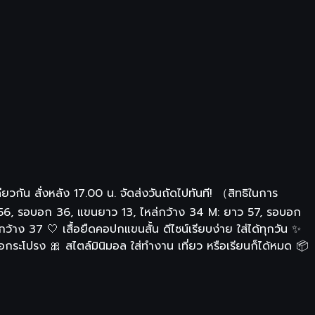
ียวกัน สั่งหลัง 17.00 น. จัดส่งวันถัดไปทันที! （สิทธิในการ
S: ยาว 56, รอบอก 36, แขนยาว 13, ไหล่กว้าง 34 M: ยาว 57, รอบอก
ง 37 🤍 เสื้อยืดคอปกแขนสั้น ดีไซน์เรียบง่าย ใส่ได้ทุกวัน ✨
ือกระโปรง 🎀 สไตล์มินิมอล ใส่ทำงาน เที่ยว หรือเรียนก็ได้หมด 📦