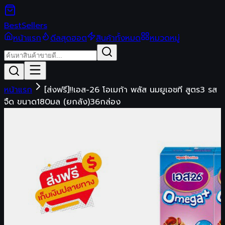
Best
Sellers
หน้าแรก
ดีลสุดฮอต
สินค้าทั้งหมด
หมวดหมู่
หน้าแรก
[ส่งฟรี]!!เอส-26 โอเมก้า พลัส นมยูเอชที สูตร3 รส
จืด ขนาด180มล (ยกลัง)36กล่อง