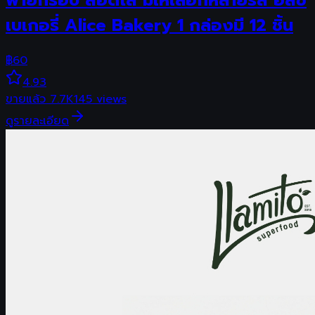
พายกรอบ สอดไส้ มีให้เลือกหลายรส อลิซ
เบเกอรี่ Alice Bakery 1 กล่องมี 12 ชิ้น
฿
60
4.93
ขายแล้ว
7.7K
145
views
ดูรายละเอียด