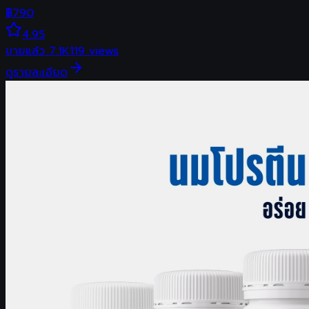
฿
790
4.95
ขายแล้ว
7.1K
119
views
ดูรายละเอียด