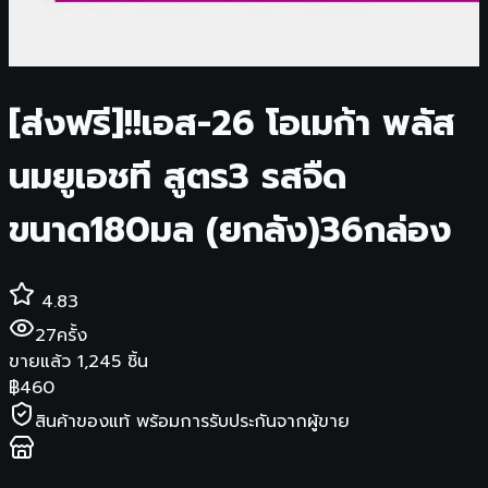
[ส่งฟรี]!!เอส-26 โอเมก้า พลัส
นมยูเอชที สูตร3 รสจืด
ขนาด180มล (ยกลัง)36กล่อง
4.83
27
ครั้ง
ขายแล้ว
1,245
ชิ้น
฿
460
สินค้าของแท้ พร้อมการรับประกันจากผู้ขาย