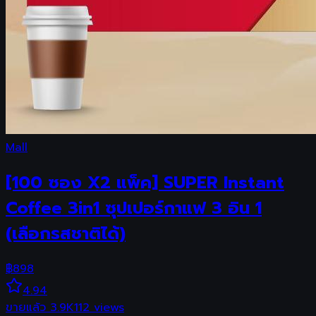
Mall
[100 ซอง X2 แพ็ค] SUPER Instant
Coffee 3in1 ซุปเปอร์กาแฟ 3 อิน 1
(เลือกรสชาติได้)
฿
898
4.94
ขายแล้ว
3.9K
112
views