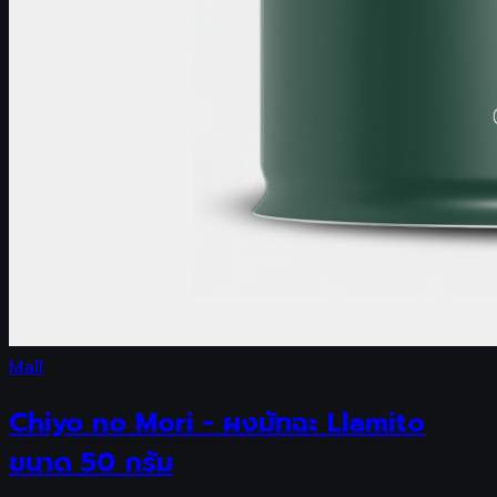
Mall
Chiyo no Mori - ผงมัทฉะ Llamito
ขนาด 50 กรัม