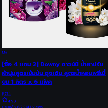
Mall
[ซื้อ 4 แถม 2] Downy ดาวน์นี่ น้ำยาปรับ
ผ้านุ่มสูตรเข้มข้น ถุงเติม สูตรน้ำหอมพรีเมี่
ยม 1 ลิตร x 6 แพ็ค
฿
714
4.93
ขายแล้ว
6.7K
141
views